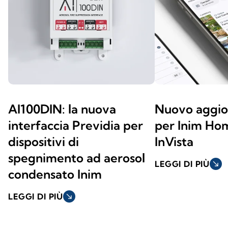
AI100DIN: la nuova
Nuovo aggi
interfaccia Previdia per
per Inim Ho
dispositivi di
InVista
spegnimento ad aerosol
LEGGI DI PIÙ
south_east
condensato Inim
LEGGI DI PIÙ
south_east