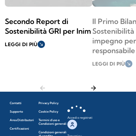
Secondo Report di
Il Primo Bilan
Sostenibilità GRI per Inim
Sostenibilità
impegno per 
LEGGI DI PIÙ
south_east
responsabile
LEGGI DI PIÙ
south_east
arrow_back
arrow_forward
Contatti
Privacy Policy
Supporto
Cookie Policy
Accedi o registrati
Area Distributori
Termini d'uso e
Condizioni generali
Certificazioni
Condizioni generali
di vendita
Trovaci su: