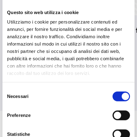
Questo sito web utilizza i cookie
Utilizziamo i cookie per personalizzare contenuti ed
Inim premiata ai MADE
Inim entra a 
annunci, per fornire funzionalità dei social media e per
analizzare il nostro traffico. Condividiamo inoltre
Future Industry Awards
AERME
informazioni sul modo in cui utilizzi il nostro sito con i
dal Ministero delle
nostri partner che si occupano di analisi dei dati web,
LEGGI DI PIÙ
south_east
Imprese e del Made in
pubblicità e social media, i quali potrebbero combinarle
con altre informazioni che hai fornito loro o che hanno
Italy
raccolto dal tuo utilizzo dei loro servizi.
LEGGI DI PIÙ
south_east
Selezione
Necessari
del
consenso
arrow_back
arrow_forward
Preferenze
Statistiche