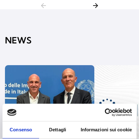
arrow_back
arrow_forward
NEWS
Consenso
Dettagli
Informazioni sui cookie