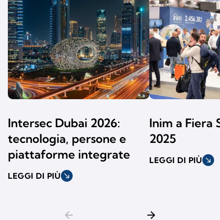
Intersec Dubai 2026:
Inim a Fiera 
tecnologia, persone e
2025
piattaforme integrate
LEGGI DI PIÙ
south_east
LEGGI DI PIÙ
south_east
arrow_back
arrow_forward