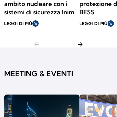
ambito nucleare con i
protezione d
sistemi di sicurezza Inim
BESS
LEGGI DI PIÙ
south_east
LEGGI DI PIÙ
south_east
arrow_back
arrow_forward
MEETING & EVENTI