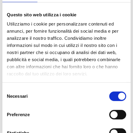
FILTER LÖSCHEN
Questo sito web utilizza i cookie
Dokumente
(6992)
Utilizziamo i cookie per personalizzare contenuti ed
Alle auswählen
annunci, per fornire funzionalità dei social media e per
Melden Sie sich an, bevor Sie Inhalte über das Symbol
analizzare il nostro traffico. Condividiamo inoltre
lock
informazioni sul modo in cui utilizzi il nostro sito con i
herunterladen
nostri partner che si occupano di analisi dei dati web,
pubblicità e social media, i quali potrebbero combinarle
Zubehör für EB00-Meldersockel
con altre informazioni che hai fornito loro o che hanno
- Materialien
(47)
raccolto dal tuo utilizzo dei loro servizi.
Zubehör für Melderprüfgeräte
- Materialien
(6)
Selezione
Necessari
del
Zubehör für Enea-Melder
- Materialien
(35)
consenso
Preferenze
Senseware-Zubehör
- Materialien
(2)
Statistiche