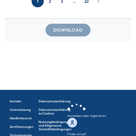
1
2
3
…
22
chevron_right
DOWNLOAD
Kontakt
Datenschutzerklärung
Unterstützung
Datenschutzerklärung
zu Cookies
Anmelden oder registrieren
Händlerbereich
Nutzungsbedingungen
und Allgemeine
Zertifizierungen
Geschäftsbedingungen
Finde uns auf:
Technologische