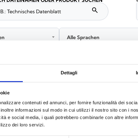
H DATEINAMEN ODER PRODUKT SUCHEN
search
en
Alle Sprachen
Melden Sie sich an, bevor Sie Inhalte über das Symbol heru
Dettagli
ookie
nalizzare contenuti ed annunci, per fornire funzionalità dei socia
inoltre informazioni sul modo in cui utilizzi il nostro sito con i n
icità e social media, i quali potrebbero combinarle con altre inform
lizzo dei loro servizi.