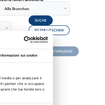
Alle Branchen
SUCHE
FILTER LÖSCHEN
lock
nterladen
DOWNLOAD
Informazioni sui cookie
l media e per analizzare il
ostri partner che si occupano
azioni che hai fornito loro o