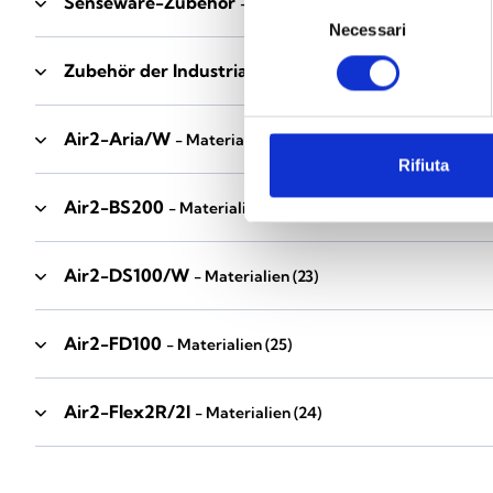
Senseware-Zubehör
- Materialien
(2)
Selezione
Necessari
del
consenso
Zubehör der Industrial-Serie
- Materialien
(17)
Air2-Aria/W
- Materialien
(23)
Rifiuta
Air2-BS200
- Materialien
(34)
Air2-DS100/W
- Materialien
(23)
Air2-FD100
- Materialien
(25)
Air2-Flex2R/2I
- Materialien
(24)