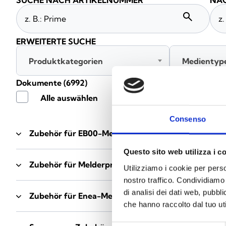
SUCHE NACH ARTIKELNUMMER
NAC
search
ERWEITERTE SUCHE
Produktkategorien
Medientyp
Dokumente
(6992)
Alle auswählen
Consenso
Zubehör für EB00-Meldersockel
- Materialien
(47)
Questo sito web utilizza i c
Zubehör für Melderprüfgeräte
- Materialien
(6)
Utilizziamo i cookie per perso
nostro traffico. Condividiamo 
di analisi dei dati web, pubbl
Zubehör für Enea-Melder
- Materialien
(35)
che hanno raccolto dal tuo uti