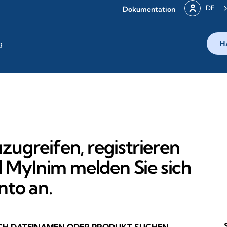
DE
Dokumentation
g
H
ugreifen, registrieren
l MyInim melden Sie sich
nto an.