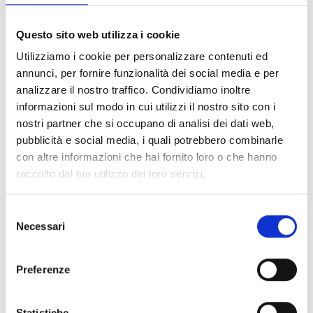
FILTER LÖSCHEN
Questo sito web utilizza i cookie
Dokumente
(6992)
Utilizziamo i cookie per personalizzare contenuti ed
Alle auswählen
annunci, per fornire funzionalità dei social media e per
Melden Sie sich an, bevor Sie Inhalte über das Symbol
analizzare il nostro traffico. Condividiamo inoltre
lock
informazioni sul modo in cui utilizzi il nostro sito con i
herunterladen
nostri partner che si occupano di analisi dei dati web,
pubblicità e social media, i quali potrebbero combinarle
Zubehör für EB00-Meldersockel
con altre informazioni che hai fornito loro o che hanno
- Materialien
(47)
raccolto dal tuo utilizzo dei loro servizi.
Zubehör für Melderprüfgeräte
- Materialien
(6)
Selezione
Necessari
del
Zubehör für Enea-Melder
- Materialien
(35)
consenso
Preferenze
Senseware-Zubehör
- Materialien
(2)
Statistiche