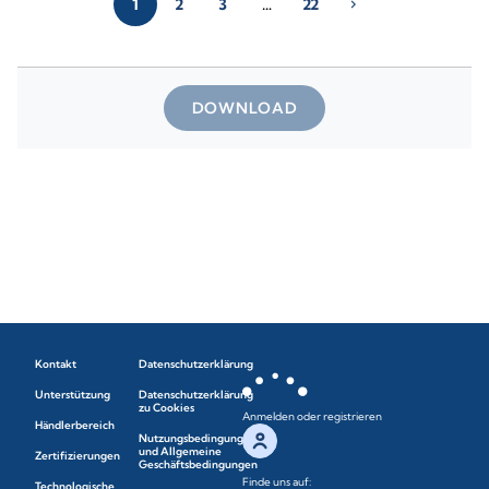
1
2
3
…
22
chevron_right
DOWNLOAD
Kontakt
Datenschutzerklärung
Unterstützung
Datenschutzerklärung
zu Cookies
Anmelden oder registrieren
Händlerbereich
Nutzungsbedingungen
und Allgemeine
Zertifizierungen
Geschäftsbedingungen
Finde uns auf:
Technologische