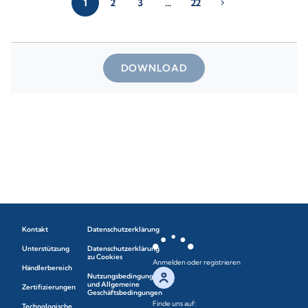
1
2
3
…
22
chevron_right
DOWNLOAD
Kontakt
Datenschutzerklärung
Unterstützung
Datenschutzerklärung
zu Cookies
Anmelden oder registrieren
Händlerbereich
Nutzungsbedingungen
und Allgemeine
Zertifizierungen
Geschäftsbedingungen
Finde uns auf:
Technologische