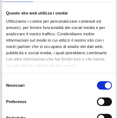
FILTER LÖSCHEN
Questo sito web utilizza i cookie
Dokumente
(6992)
Utilizziamo i cookie per personalizzare contenuti ed
Alle auswählen
annunci, per fornire funzionalità dei social media e per
Melden Sie sich an, bevor Sie Inhalte über das Symbol
analizzare il nostro traffico. Condividiamo inoltre
lock
informazioni sul modo in cui utilizzi il nostro sito con i
herunterladen
nostri partner che si occupano di analisi dei dati web,
pubblicità e social media, i quali potrebbero combinarle
Zubehör für EB00-Meldersockel
con altre informazioni che hai fornito loro o che hanno
- Materialien
(47)
raccolto dal tuo utilizzo dei loro servizi.
Zubehör für Melderprüfgeräte
- Materialien
(6)
Selezione
Necessari
del
Zubehör für Enea-Melder
- Materialien
(35)
consenso
Preferenze
Senseware-Zubehör
- Materialien
(2)
Statistiche