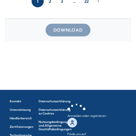
1
2
3
…
22
chevron_right
DOWNLOAD
Kontakt
Datenschutzerklärung
Unterstützung
Datenschutzerklärung
zu Cookies
Anmelden oder registrieren
Händlerbereich
Nutzungsbedingungen
und Allgemeine
Zertifizierungen
Geschäftsbedingungen
Finde uns auf:
Technologische