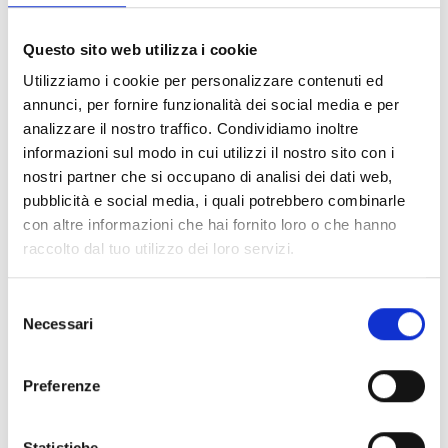
FILTER LÖSCHEN
Questo sito web utilizza i cookie
Dokumente
(6992)
Utilizziamo i cookie per personalizzare contenuti ed
Alle auswählen
annunci, per fornire funzionalità dei social media e per
Melden Sie sich an, bevor Sie Inhalte über das Symbol
analizzare il nostro traffico. Condividiamo inoltre
lock
informazioni sul modo in cui utilizzi il nostro sito con i
herunterladen
nostri partner che si occupano di analisi dei dati web,
pubblicità e social media, i quali potrebbero combinarle
Zubehör für EB00-Meldersockel
con altre informazioni che hai fornito loro o che hanno
- Materialien
(47)
raccolto dal tuo utilizzo dei loro servizi.
Zubehör für Melderprüfgeräte
- Materialien
(6)
Selezione
Necessari
del
Zubehör für Enea-Melder
- Materialien
(35)
consenso
Preferenze
Senseware-Zubehör
- Materialien
(2)
Statistiche