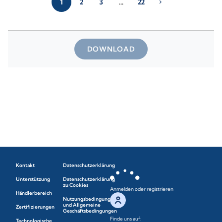
1
2
3
…
22
chevron_right
DOWNLOAD
Kontakt
Datenschutzerklärung
Unterstützung
Datenschutzerklärung
zu Cookies
Anmelden oder registrieren
Händlerbereich
Nutzungsbedingungen
und Allgemeine
Zertifizierungen
Geschäftsbedingungen
Finde uns auf:
Technologische