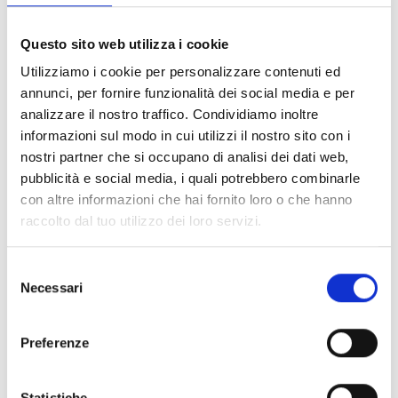
FILTER LÖSCHEN
Questo sito web utilizza i cookie
Dokumente
(6992)
Utilizziamo i cookie per personalizzare contenuti ed
Alle auswählen
annunci, per fornire funzionalità dei social media e per
Melden Sie sich an, bevor Sie Inhalte über das Symbol
analizzare il nostro traffico. Condividiamo inoltre
lock
informazioni sul modo in cui utilizzi il nostro sito con i
herunterladen
nostri partner che si occupano di analisi dei dati web,
pubblicità e social media, i quali potrebbero combinarle
Zubehör für EB00-Meldersockel
con altre informazioni che hai fornito loro o che hanno
- Materialien
(47)
raccolto dal tuo utilizzo dei loro servizi.
Zubehör für Melderprüfgeräte
- Materialien
(6)
Selezione
Necessari
del
Zubehör für Enea-Melder
- Materialien
(35)
consenso
Preferenze
Senseware-Zubehör
- Materialien
(2)
Statistiche