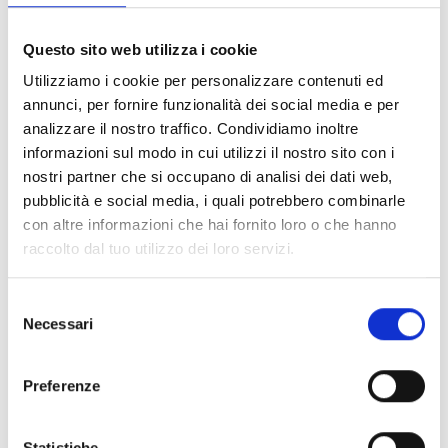
FILTER LÖSCHEN
Questo sito web utilizza i cookie
Dokumente
(6992)
Utilizziamo i cookie per personalizzare contenuti ed
Alle auswählen
annunci, per fornire funzionalità dei social media e per
Melden Sie sich an, bevor Sie Inhalte über das Symbol
analizzare il nostro traffico. Condividiamo inoltre
lock
informazioni sul modo in cui utilizzi il nostro sito con i
herunterladen
nostri partner che si occupano di analisi dei dati web,
pubblicità e social media, i quali potrebbero combinarle
Zubehör für EB00-Meldersockel
con altre informazioni che hai fornito loro o che hanno
- Materialien
(47)
raccolto dal tuo utilizzo dei loro servizi.
Zubehör für Melderprüfgeräte
- Materialien
(6)
Selezione
Necessari
del
Zubehör für Enea-Melder
- Materialien
(35)
consenso
Preferenze
Senseware-Zubehör
- Materialien
(2)
Statistiche