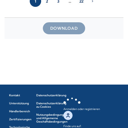
1
2
3
…
22
chevron_right
DOWNLOAD
Kontakt
Datenschutzerklärung
Unterstützung
Datenschutzerklärung
zu Cookies
Anmelden oder registrieren
Händlerbereich
Nutzungsbedingungen
und Allgemeine
Zertifizierungen
Geschäftsbedingungen
Finde uns auf:
Technologische