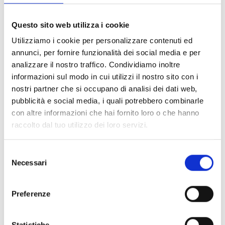
FILTER LÖSCHEN
Questo sito web utilizza i cookie
Dokumente
(6992)
Utilizziamo i cookie per personalizzare contenuti ed
Alle auswählen
annunci, per fornire funzionalità dei social media e per
Melden Sie sich an, bevor Sie Inhalte über das Symbol
analizzare il nostro traffico. Condividiamo inoltre
lock
informazioni sul modo in cui utilizzi il nostro sito con i
herunterladen
nostri partner che si occupano di analisi dei dati web,
pubblicità e social media, i quali potrebbero combinarle
Zubehör für EB00-Meldersockel
con altre informazioni che hai fornito loro o che hanno
- Materialien
(47)
raccolto dal tuo utilizzo dei loro servizi.
Zubehör für Melderprüfgeräte
- Materialien
(6)
Selezione
Necessari
del
Zubehör für Enea-Melder
- Materialien
(35)
consenso
Preferenze
Senseware-Zubehör
- Materialien
(2)
Statistiche