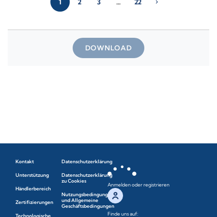
1
2
3
…
22
chevron_right
DOWNLOAD
Kontakt
Datenschutzerklärung
Unterstützung
Datenschutzerklärung
zu Cookies
Anmelden oder registrieren
Händlerbereich
Nutzungsbedingungen
und Allgemeine
Zertifizierungen
Geschäftsbedingungen
Finde uns auf:
Technologische