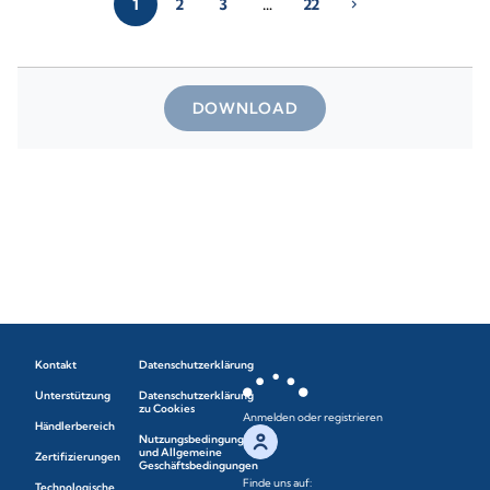
1
2
3
…
22
chevron_right
DOWNLOAD
Kontakt
Datenschutzerklärung
Unterstützung
Datenschutzerklärung
zu Cookies
Anmelden oder registrieren
Händlerbereich
Nutzungsbedingungen
und Allgemeine
Zertifizierungen
Geschäftsbedingungen
Finde uns auf:
Technologische