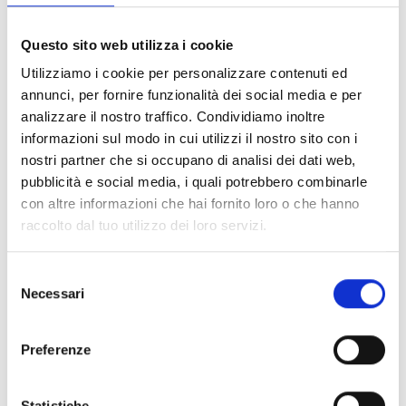
FILTER LÖSCHEN
Questo sito web utilizza i cookie
Dokumente
(6992)
Utilizziamo i cookie per personalizzare contenuti ed
Alle auswählen
annunci, per fornire funzionalità dei social media e per
Melden Sie sich an, bevor Sie Inhalte über das Symbol
analizzare il nostro traffico. Condividiamo inoltre
lock
informazioni sul modo in cui utilizzi il nostro sito con i
herunterladen
nostri partner che si occupano di analisi dei dati web,
pubblicità e social media, i quali potrebbero combinarle
Zubehör für EB00-Meldersockel
con altre informazioni che hai fornito loro o che hanno
- Materialien
(47)
raccolto dal tuo utilizzo dei loro servizi.
Zubehör für Melderprüfgeräte
- Materialien
(6)
Selezione
Necessari
del
Zubehör für Enea-Melder
- Materialien
(35)
consenso
Preferenze
Senseware-Zubehör
- Materialien
(2)
Statistiche