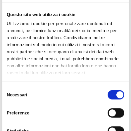
FILTER LÖSCHEN
Questo sito web utilizza i cookie
Dokumente
(6992)
Utilizziamo i cookie per personalizzare contenuti ed
Alle auswählen
annunci, per fornire funzionalità dei social media e per
Melden Sie sich an, bevor Sie Inhalte über das Symbol
analizzare il nostro traffico. Condividiamo inoltre
lock
informazioni sul modo in cui utilizzi il nostro sito con i
herunterladen
nostri partner che si occupano di analisi dei dati web,
pubblicità e social media, i quali potrebbero combinarle
Zubehör für EB00-Meldersockel
con altre informazioni che hai fornito loro o che hanno
- Materialien
(47)
raccolto dal tuo utilizzo dei loro servizi.
Zubehör für Melderprüfgeräte
- Materialien
(6)
Selezione
Necessari
del
Zubehör für Enea-Melder
- Materialien
(35)
consenso
Preferenze
Senseware-Zubehör
- Materialien
(2)
Statistiche