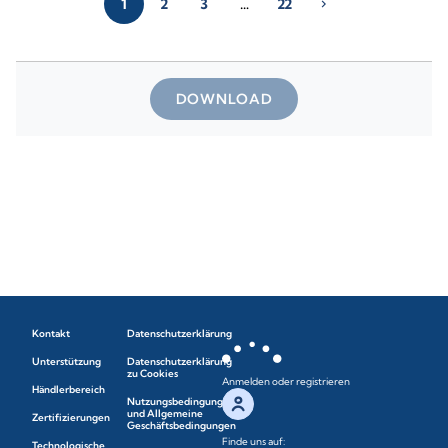
1
2
3
…
22
chevron_right
DOWNLOAD
Kontakt
Datenschutzerklärung
Unterstützung
Datenschutzerklärung
zu Cookies
Anmelden oder registrieren
Händlerbereich
Nutzungsbedingungen
und Allgemeine
Zertifizierungen
Geschäftsbedingungen
Finde uns auf:
Technologische