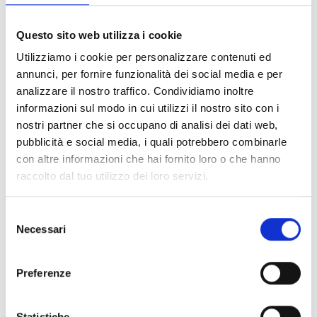
FILTER LÖSCHEN
Questo sito web utilizza i cookie
Dokumente
(6992)
Utilizziamo i cookie per personalizzare contenuti ed
Alle auswählen
annunci, per fornire funzionalità dei social media e per
Melden Sie sich an, bevor Sie Inhalte über das Symbol
analizzare il nostro traffico. Condividiamo inoltre
lock
informazioni sul modo in cui utilizzi il nostro sito con i
herunterladen
nostri partner che si occupano di analisi dei dati web,
pubblicità e social media, i quali potrebbero combinarle
Zubehör für EB00-Meldersockel
con altre informazioni che hai fornito loro o che hanno
- Materialien
(47)
raccolto dal tuo utilizzo dei loro servizi.
Zubehör für Melderprüfgeräte
- Materialien
(6)
Selezione
Necessari
del
Zubehör für Enea-Melder
- Materialien
(35)
consenso
Preferenze
Senseware-Zubehör
- Materialien
(2)
Statistiche