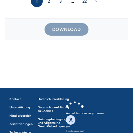
1
2
3
…
22
chevron_right
DOWNLOAD
Kontakt
Datenschutzerklärung
Unterstützung
Datenschutzerklärung
zu Cookies
Anmelden oder registrieren
Händlerbereich
Nutzungsbedingungen
und Allgemeine
Zertifizierungen
Geschäftsbedingungen
Finde uns auf:
Technologische