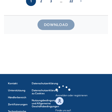
1
2
3
…
22
chevron_right
DOWNLOAD
Kontakt
Datenschutzerklärung
Unterstützung
Datenschutzerklärung
zu Cookies
Anmelden oder registrieren
Händlerbereich
Nutzungsbedingungen
und Allgemeine
Zertifizierungen
Geschäftsbedingungen
Finde uns auf:
Technologische