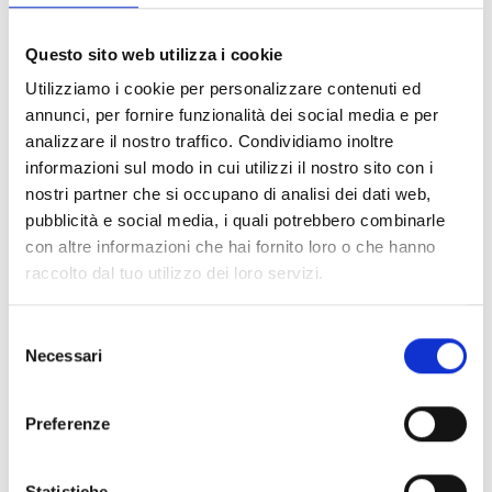
FILTER LÖSCHEN
Questo sito web utilizza i cookie
Dokumente
(6992)
Utilizziamo i cookie per personalizzare contenuti ed
Alle auswählen
annunci, per fornire funzionalità dei social media e per
Melden Sie sich an, bevor Sie Inhalte über das Symbol
analizzare il nostro traffico. Condividiamo inoltre
lock
informazioni sul modo in cui utilizzi il nostro sito con i
herunterladen
nostri partner che si occupano di analisi dei dati web,
pubblicità e social media, i quali potrebbero combinarle
Zubehör für EB00-Meldersockel
con altre informazioni che hai fornito loro o che hanno
- Materialien
(47)
raccolto dal tuo utilizzo dei loro servizi.
Zubehör für Melderprüfgeräte
- Materialien
(6)
Selezione
Necessari
del
Zubehör für Enea-Melder
- Materialien
(35)
consenso
Preferenze
Senseware-Zubehör
- Materialien
(2)
Statistiche