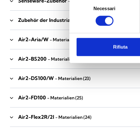
Senseware-Zubehör
- Materialien
(2)
Selezione
Necessari
del
consenso
Zubehör der Industrial-Serie
- Materialien
(17)
Air2-Aria/W
- Materialien
(23)
Rifiuta
Air2-BS200
- Materialien
(34)
Air2-DS100/W
- Materialien
(23)
Air2-FD100
- Materialien
(25)
Air2-Flex2R/2I
- Materialien
(24)