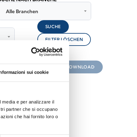
Alle Branchen
SUCHE
FILTER LÖSCHEN
lock
nterladen
DOWNLOAD
Informazioni sui cookie
l media e per analizzare il
ostri partner che si occupano
azioni che hai fornito loro o