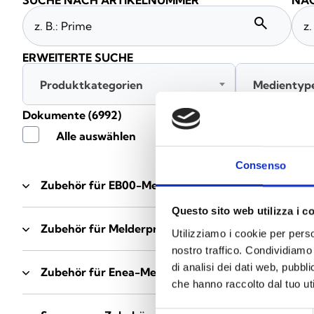
SUCHE NACH ARTIKELNUMMER
NAC
search
ERWEITERTE SUCHE
Produktkategorien
Medientyp
Dokumente
(6992)
Alle auswählen
Consenso
Zubehör für EB00-Meldersockel
- Materialien
(47)
Questo sito web utilizza i c
Zubehör für Melderprüfgeräte
- Materialien
(6)
Utilizziamo i cookie per perso
nostro traffico. Condividiamo 
di analisi dei dati web, pubbl
Zubehör für Enea-Melder
- Materialien
(35)
che hanno raccolto dal tuo uti