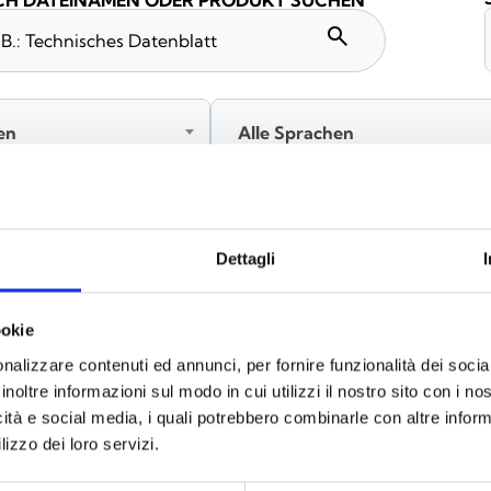
H DATEINAMEN ODER PRODUKT SUCHEN
search
en
Alle Sprachen
Melden Sie sich an, bevor Sie Inhalte über das Symbol heru
Dettagli
ookie
nalizzare contenuti ed annunci, per fornire funzionalità dei socia
inoltre informazioni sul modo in cui utilizzi il nostro sito con i n
icità e social media, i quali potrebbero combinarle con altre inform
lizzo dei loro servizi.