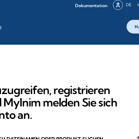
DE
Dokumentation
g
H
ugreifen, registrieren
l MyInim melden Sie sich
nto an.