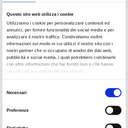
FILTER LÖSCHEN
Questo sito web utilizza i cookie
Dokumente
(6992)
Utilizziamo i cookie per personalizzare contenuti ed
Alle auswählen
annunci, per fornire funzionalità dei social media e per
Melden Sie sich an, bevor Sie Inhalte über das Symbol
analizzare il nostro traffico. Condividiamo inoltre
lock
informazioni sul modo in cui utilizzi il nostro sito con i
herunterladen
nostri partner che si occupano di analisi dei dati web,
pubblicità e social media, i quali potrebbero combinarle
Zubehör für EB00-Meldersockel
con altre informazioni che hai fornito loro o che hanno
- Materialien
(47)
raccolto dal tuo utilizzo dei loro servizi.
Zubehör für Melderprüfgeräte
- Materialien
(6)
Selezione
Necessari
del
Zubehör für Enea-Melder
- Materialien
(35)
consenso
Preferenze
Senseware-Zubehör
- Materialien
(2)
Statistiche