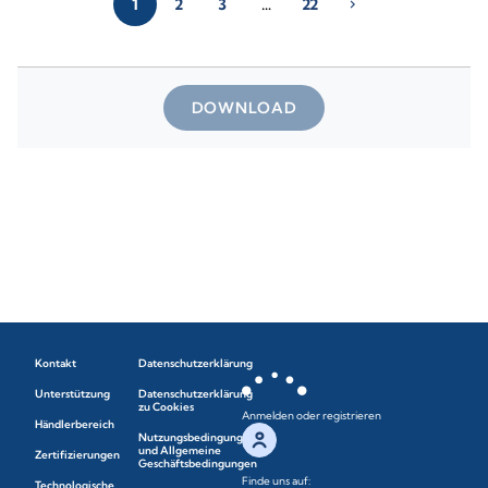
1
2
3
…
22
chevron_right
DOWNLOAD
Kontakt
Datenschutzerklärung
Unterstützung
Datenschutzerklärung
zu Cookies
Anmelden oder registrieren
Händlerbereich
Nutzungsbedingungen
und Allgemeine
Zertifizierungen
Geschäftsbedingungen
Finde uns auf:
Technologische