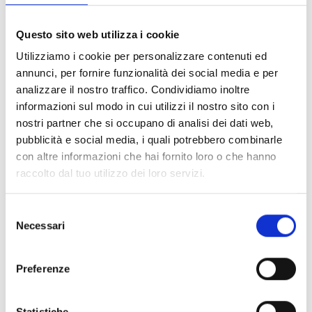
FILTER LÖSCHEN
Questo sito web utilizza i cookie
Dokumente
(6992)
Utilizziamo i cookie per personalizzare contenuti ed
Alle auswählen
annunci, per fornire funzionalità dei social media e per
Melden Sie sich an, bevor Sie Inhalte über das Symbol
analizzare il nostro traffico. Condividiamo inoltre
lock
informazioni sul modo in cui utilizzi il nostro sito con i
herunterladen
nostri partner che si occupano di analisi dei dati web,
pubblicità e social media, i quali potrebbero combinarle
Zubehör für EB00-Meldersockel
con altre informazioni che hai fornito loro o che hanno
- Materialien
(47)
raccolto dal tuo utilizzo dei loro servizi.
Zubehör für Melderprüfgeräte
- Materialien
(6)
Selezione
Necessari
del
Zubehör für Enea-Melder
- Materialien
(35)
consenso
Preferenze
Senseware-Zubehör
- Materialien
(2)
Statistiche