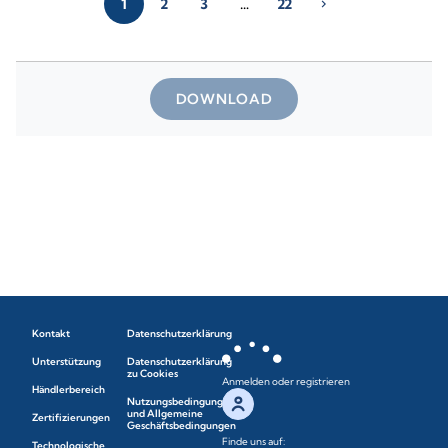
1
2
3
…
22
chevron_right
DOWNLOAD
Kontakt
Datenschutzerklärung
Unterstützung
Datenschutzerklärung
zu Cookies
Anmelden oder registrieren
Händlerbereich
Nutzungsbedingungen
und Allgemeine
Zertifizierungen
Geschäftsbedingungen
Finde uns auf:
Technologische