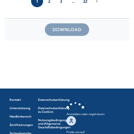
1
2
3
…
22
chevron_right
DOWNLOAD
Kontakt
Datenschutzerklärung
Unterstützung
Datenschutzerklärung
zu Cookies
Anmelden oder registrieren
Händlerbereich
Nutzungsbedingungen
und Allgemeine
Zertifizierungen
Geschäftsbedingungen
Finde uns auf:
Technologische