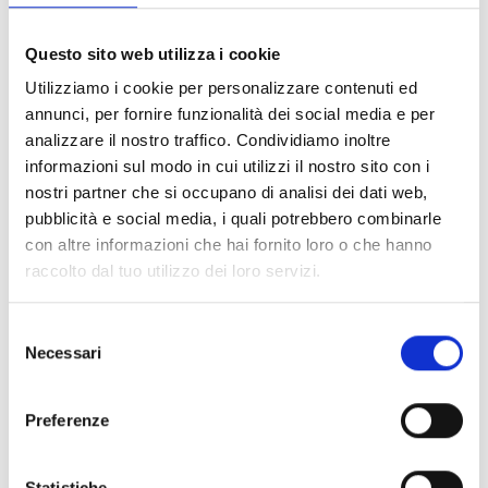
FILTER LÖSCHEN
Questo sito web utilizza i cookie
Dokumente
(6992)
Utilizziamo i cookie per personalizzare contenuti ed
Alle auswählen
annunci, per fornire funzionalità dei social media e per
Melden Sie sich an, bevor Sie Inhalte über das Symbol
analizzare il nostro traffico. Condividiamo inoltre
lock
informazioni sul modo in cui utilizzi il nostro sito con i
herunterladen
nostri partner che si occupano di analisi dei dati web,
pubblicità e social media, i quali potrebbero combinarle
Zubehör für EB00-Meldersockel
con altre informazioni che hai fornito loro o che hanno
- Materialien
(47)
raccolto dal tuo utilizzo dei loro servizi.
Zubehör für Melderprüfgeräte
- Materialien
(6)
Selezione
Necessari
del
Zubehör für Enea-Melder
- Materialien
(35)
consenso
Preferenze
Senseware-Zubehör
- Materialien
(2)
Statistiche