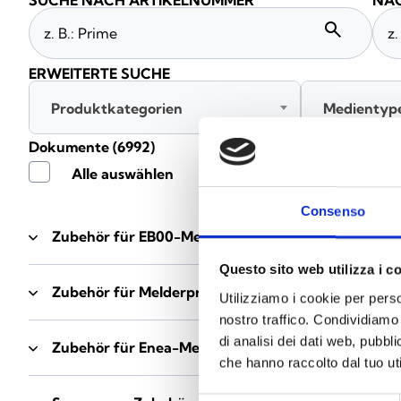
SUCHE NACH ARTIKELNUMMER
NAC
search
ERWEITERTE SUCHE
Produktkategorien
Medientyp
Dokumente
(6992)
Alle auswählen
Consenso
Zubehör für EB00-Meldersockel
- Materialien
(47)
Questo sito web utilizza i c
Zubehör für Melderprüfgeräte
- Materialien
(6)
Utilizziamo i cookie per perso
nostro traffico. Condividiamo 
di analisi dei dati web, pubbl
Zubehör für Enea-Melder
- Materialien
(35)
che hanno raccolto dal tuo uti