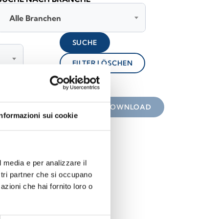
Alle Branchen
SUCHE
FILTER LÖSCHEN
lock
nterladen
DOWNLOAD
Informazioni sui cookie
l media e per analizzare il
ostri partner che si occupano
azioni che hai fornito loro o