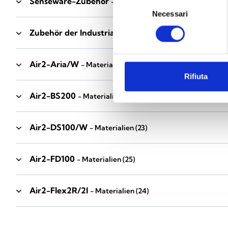
Senseware-Zubehör
- Materialien
(2)
Selezione
Necessari
del
consenso
Zubehör der Industrial-Serie
- Materialien
(17)
Air2-Aria/W
- Materialien
(23)
Rifiuta
Air2-BS200
- Materialien
(34)
Air2-DS100/W
- Materialien
(23)
Air2-FD100
- Materialien
(25)
Air2-Flex2R/2I
- Materialien
(24)