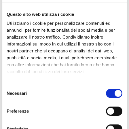
FILTER LÖSCHEN
Questo sito web utilizza i cookie
Dokumente
(6992)
Utilizziamo i cookie per personalizzare contenuti ed
Alle auswählen
annunci, per fornire funzionalità dei social media e per
Melden Sie sich an, bevor Sie Inhalte über das Symbol
analizzare il nostro traffico. Condividiamo inoltre
lock
informazioni sul modo in cui utilizzi il nostro sito con i
herunterladen
nostri partner che si occupano di analisi dei dati web,
pubblicità e social media, i quali potrebbero combinarle
Zubehör für EB00-Meldersockel
con altre informazioni che hai fornito loro o che hanno
- Materialien
(47)
raccolto dal tuo utilizzo dei loro servizi.
Zubehör für Melderprüfgeräte
- Materialien
(6)
Selezione
Necessari
del
Zubehör für Enea-Melder
- Materialien
(35)
consenso
Preferenze
Senseware-Zubehör
- Materialien
(2)
Statistiche