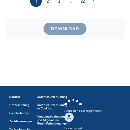
1
2
3
…
22
chevron_right
DOWNLOAD
Kontakt
Datenschutzerklärung
Unterstützung
Datenschutzerklärung
zu Cookies
Anmelden oder registrieren
Händlerbereich
Nutzungsbedingungen
und Allgemeine
Zertifizierungen
Geschäftsbedingungen
Finde uns auf:
Technologische