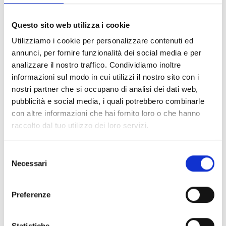
FILTER LÖSCHEN
Questo sito web utilizza i cookie
Dokumente
(6992)
Utilizziamo i cookie per personalizzare contenuti ed
Alle auswählen
annunci, per fornire funzionalità dei social media e per
Melden Sie sich an, bevor Sie Inhalte über das Symbol
analizzare il nostro traffico. Condividiamo inoltre
lock
informazioni sul modo in cui utilizzi il nostro sito con i
herunterladen
nostri partner che si occupano di analisi dei dati web,
pubblicità e social media, i quali potrebbero combinarle
Zubehör für EB00-Meldersockel
con altre informazioni che hai fornito loro o che hanno
- Materialien
(47)
raccolto dal tuo utilizzo dei loro servizi.
Zubehör für Melderprüfgeräte
- Materialien
(6)
Selezione
Necessari
del
Zubehör für Enea-Melder
- Materialien
(35)
consenso
Preferenze
Senseware-Zubehör
- Materialien
(2)
Statistiche