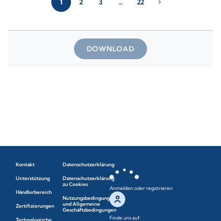
1
2
3
…
22
chevron_right
DOWNLOAD
Kontakt
Datenschutzerklärung
Unterstützung
Datenschutzerklärung
zu Cookies
Anmelden oder registrieren
Händlerbereich
Nutzungsbedingungen
und Allgemeine
Zertifizierungen
Geschäftsbedingungen
Finde uns auf:
Technologische