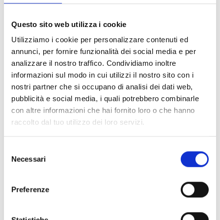
FILTER LÖSCHEN
Questo sito web utilizza i cookie
Dokumente
(6992)
Utilizziamo i cookie per personalizzare contenuti ed
Alle auswählen
annunci, per fornire funzionalità dei social media e per
Melden Sie sich an, bevor Sie Inhalte über das Symbol
analizzare il nostro traffico. Condividiamo inoltre
lock
informazioni sul modo in cui utilizzi il nostro sito con i
herunterladen
nostri partner che si occupano di analisi dei dati web,
pubblicità e social media, i quali potrebbero combinarle
Zubehör für EB00-Meldersockel
con altre informazioni che hai fornito loro o che hanno
- Materialien
(47)
raccolto dal tuo utilizzo dei loro servizi.
Zubehör für Melderprüfgeräte
- Materialien
(6)
Selezione
Necessari
del
Zubehör für Enea-Melder
- Materialien
(35)
consenso
Preferenze
Senseware-Zubehör
- Materialien
(2)
Statistiche