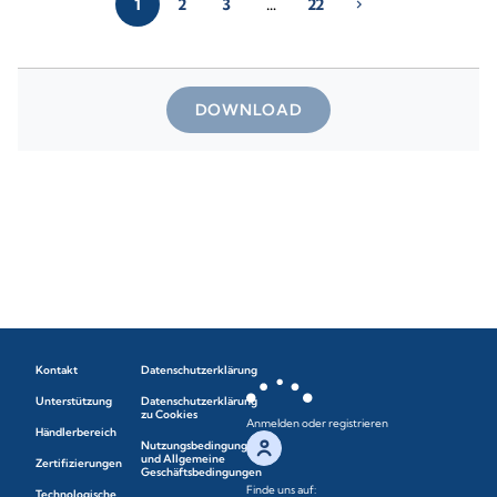
1
2
3
…
22
chevron_right
DOWNLOAD
Kontakt
Datenschutzerklärung
Unterstützung
Datenschutzerklärung
zu Cookies
Anmelden oder registrieren
Händlerbereich
Nutzungsbedingungen
und Allgemeine
Zertifizierungen
Geschäftsbedingungen
Finde uns auf:
Technologische