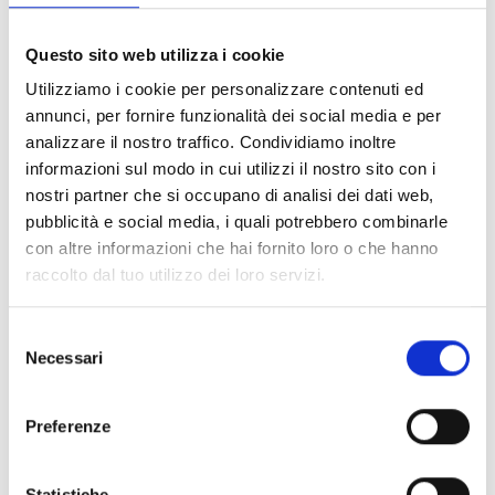
FILTER LÖSCHEN
Questo sito web utilizza i cookie
Dokumente
(6992)
Utilizziamo i cookie per personalizzare contenuti ed
Alle auswählen
annunci, per fornire funzionalità dei social media e per
Melden Sie sich an, bevor Sie Inhalte über das Symbol
analizzare il nostro traffico. Condividiamo inoltre
lock
informazioni sul modo in cui utilizzi il nostro sito con i
herunterladen
nostri partner che si occupano di analisi dei dati web,
pubblicità e social media, i quali potrebbero combinarle
Zubehör für EB00-Meldersockel
con altre informazioni che hai fornito loro o che hanno
- Materialien
(47)
raccolto dal tuo utilizzo dei loro servizi.
Zubehör für Melderprüfgeräte
- Materialien
(6)
Selezione
Necessari
del
Zubehör für Enea-Melder
- Materialien
(35)
consenso
Preferenze
Senseware-Zubehör
- Materialien
(2)
Statistiche