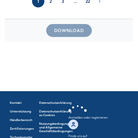
1
2
3
…
22
chevron_right
DOWNLOAD
Kontakt
Datenschutzerklärung
Unterstützung
Datenschutzerklärung
zu Cookies
Anmelden oder registrieren
Händlerbereich
Nutzungsbedingungen
und Allgemeine
Zertifizierungen
Geschäftsbedingungen
Finde uns auf:
Technologische