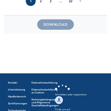
1
2
3
…
22
chevron_right
DOWNLOAD
Kontakt
Datenschutzerklärung
Unterstützung
Datenschutzerklärung
zu Cookies
Anmelden oder registrieren
Händlerbereich
Nutzungsbedingungen
und Allgemeine
Zertifizierungen
Geschäftsbedingungen
Finde uns auf:
Technologische