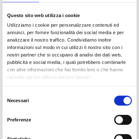
FILTER LÖSCHEN
Questo sito web utilizza i cookie
Dokumente
(6992)
Utilizziamo i cookie per personalizzare contenuti ed
Alle auswählen
annunci, per fornire funzionalità dei social media e per
Melden Sie sich an, bevor Sie Inhalte über das Symbol
analizzare il nostro traffico. Condividiamo inoltre
lock
informazioni sul modo in cui utilizzi il nostro sito con i
herunterladen
nostri partner che si occupano di analisi dei dati web,
pubblicità e social media, i quali potrebbero combinarle
Zubehör für EB00-Meldersockel
con altre informazioni che hai fornito loro o che hanno
- Materialien
(47)
raccolto dal tuo utilizzo dei loro servizi.
Zubehör für Melderprüfgeräte
- Materialien
(6)
Selezione
Necessari
del
Zubehör für Enea-Melder
- Materialien
(35)
consenso
Preferenze
Senseware-Zubehör
- Materialien
(2)
Statistiche