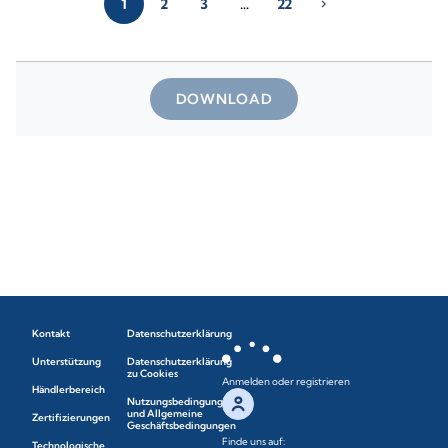
1
2
3
…
22
chevron_right
DOWNLOAD
Kontakt
Datenschutzerklärung
Unterstützung
Datenschutzerklärung
zu Cookies
Anmelden oder registrieren
Händlerbereich
Nutzungsbedingungen
und Allgemeine
Zertifizierungen
Geschäftsbedingungen
Finde uns auf:
Technologische