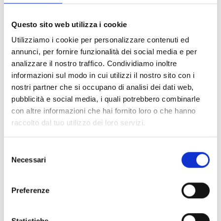
FILTER LÖSCHEN
Questo sito web utilizza i cookie
Dokumente
(6992)
Utilizziamo i cookie per personalizzare contenuti ed
Alle auswählen
annunci, per fornire funzionalità dei social media e per
Melden Sie sich an, bevor Sie Inhalte über das Symbol
analizzare il nostro traffico. Condividiamo inoltre
lock
informazioni sul modo in cui utilizzi il nostro sito con i
herunterladen
nostri partner che si occupano di analisi dei dati web,
pubblicità e social media, i quali potrebbero combinarle
Zubehör für EB00-Meldersockel
con altre informazioni che hai fornito loro o che hanno
- Materialien
(47)
raccolto dal tuo utilizzo dei loro servizi.
Zubehör für Melderprüfgeräte
- Materialien
(6)
Selezione
Necessari
del
Zubehör für Enea-Melder
- Materialien
(35)
consenso
Preferenze
Senseware-Zubehör
- Materialien
(2)
Statistiche