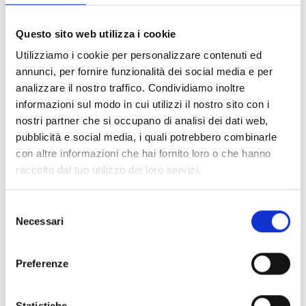
FILTER LÖSCHEN
Questo sito web utilizza i cookie
Dokumente
(6992)
Utilizziamo i cookie per personalizzare contenuti ed
Alle auswählen
annunci, per fornire funzionalità dei social media e per
Melden Sie sich an, bevor Sie Inhalte über das Symbol
analizzare il nostro traffico. Condividiamo inoltre
lock
informazioni sul modo in cui utilizzi il nostro sito con i
herunterladen
nostri partner che si occupano di analisi dei dati web,
pubblicità e social media, i quali potrebbero combinarle
Zubehör für EB00-Meldersockel
con altre informazioni che hai fornito loro o che hanno
- Materialien
(47)
raccolto dal tuo utilizzo dei loro servizi.
Zubehör für Melderprüfgeräte
- Materialien
(6)
Selezione
Necessari
del
Zubehör für Enea-Melder
- Materialien
(35)
consenso
Preferenze
Senseware-Zubehör
- Materialien
(2)
Statistiche