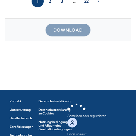
1
2
3
…
22
chevron_right
DOWNLOAD
Kontakt
Datenschutzerklärung
Unterstützung
Datenschutzerklärung
zu Cookies
Anmelden oder registrieren
Händlerbereich
Nutzungsbedingungen
und Allgemeine
Zertifizierungen
Geschäftsbedingungen
Finde uns auf:
Technologische