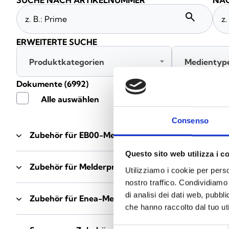
SUCHE NACH ARTIKELNUMMER
NAC
search
ERWEITERTE SUCHE
Produktkategorien
Medientyp
Dokumente
(6992)
Alle auswählen
Consenso
Zubehör für EB00-Meldersockel
- Materialien
(47)
Questo sito web utilizza i c
Zubehör für Melderprüfgeräte
- Materialien
(6)
Utilizziamo i cookie per perso
nostro traffico. Condividiamo 
di analisi dei dati web, pubbl
Zubehör für Enea-Melder
- Materialien
(35)
che hanno raccolto dal tuo uti