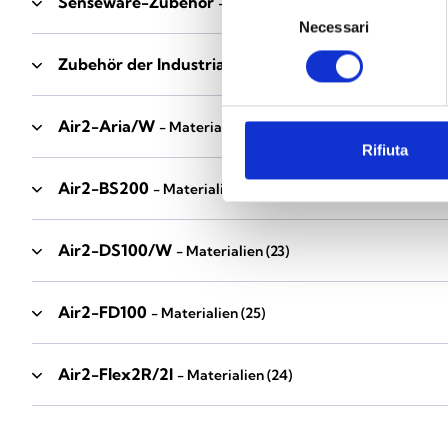
Senseware-Zubehör
- Materialien
(2)
Selezione
Necessari
del
consenso
Zubehör der Industrial-Serie
- Materialien
(17)
Air2-Aria/W
- Materialien
(23)
Rifiuta
Air2-BS200
- Materialien
(34)
Air2-DS100/W
- Materialien
(23)
Air2-FD100
- Materialien
(25)
Air2-Flex2R/2I
- Materialien
(24)