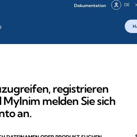
DE
Dokumentation
g
H
ugreifen, registrieren
l MyInim melden Sie sich
nto an.