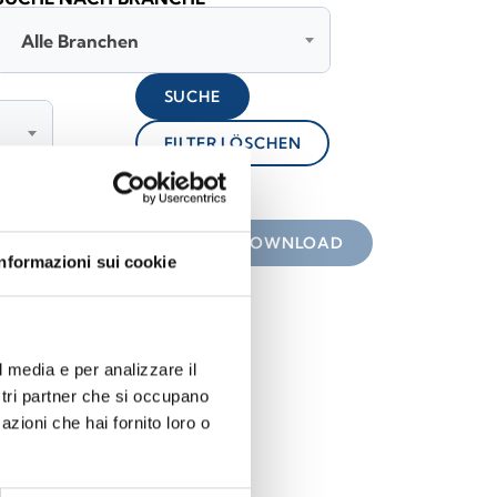
Alle Branchen
SUCHE
FILTER LÖSCHEN
lock
nterladen
DOWNLOAD
Informazioni sui cookie
l media e per analizzare il
ostri partner che si occupano
azioni che hai fornito loro o