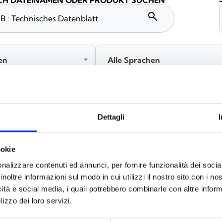
H DATEINAMEN ODER PRODUKT SUCHEN
search
en
Alle Sprachen
Melden Sie sich an, bevor Sie Inhalte über das Symbol heru
Dettagli
ookie
nalizzare contenuti ed annunci, per fornire funzionalità dei socia
inoltre informazioni sul modo in cui utilizzi il nostro sito con i n
icità e social media, i quali potrebbero combinarle con altre inform
lizzo dei loro servizi.