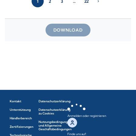
1
2
3
…
22
chevron_right
DOWNLOAD
Kontakt
Datenschutzerklärung
Unterstützung
Datenschutzerklärung
zu Cookies
Anmelden oder registrieren
Händlerbereich
Nutzungsbedingungen
und Allgemeine
Zertifizierungen
Geschäftsbedingungen
Finde uns auf:
Technologische