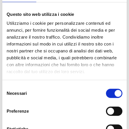
FILTER LÖSCHEN
Questo sito web utilizza i cookie
Dokumente
(6992)
Utilizziamo i cookie per personalizzare contenuti ed
Alle auswählen
annunci, per fornire funzionalità dei social media e per
Melden Sie sich an, bevor Sie Inhalte über das Symbol
analizzare il nostro traffico. Condividiamo inoltre
lock
informazioni sul modo in cui utilizzi il nostro sito con i
herunterladen
nostri partner che si occupano di analisi dei dati web,
pubblicità e social media, i quali potrebbero combinarle
Zubehör für EB00-Meldersockel
con altre informazioni che hai fornito loro o che hanno
- Materialien
(47)
raccolto dal tuo utilizzo dei loro servizi.
Zubehör für Melderprüfgeräte
- Materialien
(6)
Selezione
Necessari
del
Zubehör für Enea-Melder
- Materialien
(35)
consenso
Preferenze
Senseware-Zubehör
- Materialien
(2)
Statistiche