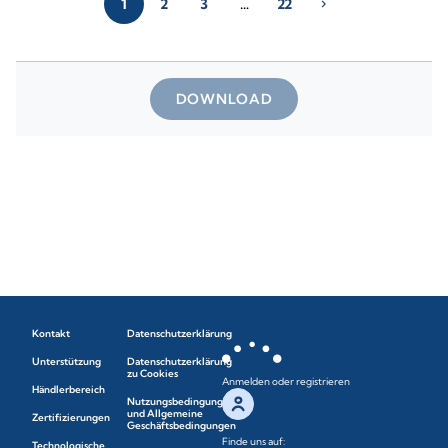
1
2
3
…
22
chevron_right
DOWNLOAD
Kontakt
Datenschutzerklärung
Unterstützung
Datenschutzerklärung
zu Cookies
Anmelden oder registrieren
Händlerbereich
Nutzungsbedingungen
und Allgemeine
Zertifizierungen
Geschäftsbedingungen
Finde uns auf:
Technologische