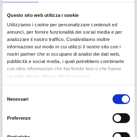
FILTER LÖSCHEN
Questo sito web utilizza i cookie
Dokumente
(6992)
Utilizziamo i cookie per personalizzare contenuti ed
Alle auswählen
annunci, per fornire funzionalità dei social media e per
Melden Sie sich an, bevor Sie Inhalte über das Symbol
analizzare il nostro traffico. Condividiamo inoltre
lock
informazioni sul modo in cui utilizzi il nostro sito con i
herunterladen
nostri partner che si occupano di analisi dei dati web,
pubblicità e social media, i quali potrebbero combinarle
Zubehör für EB00-Meldersockel
con altre informazioni che hai fornito loro o che hanno
- Materialien
(47)
raccolto dal tuo utilizzo dei loro servizi.
Zubehör für Melderprüfgeräte
- Materialien
(6)
Selezione
Necessari
del
Zubehör für Enea-Melder
- Materialien
(35)
consenso
Preferenze
Senseware-Zubehör
- Materialien
(2)
Statistiche