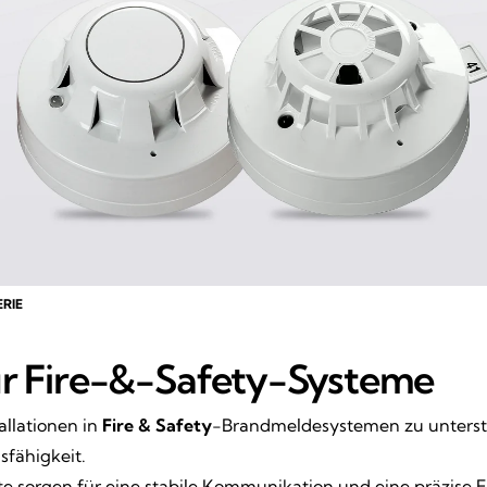
RIE
ür Fire-&-Safety-Systeme
allationen in
Fire & Safety
-Brandmeldesystemen zu unterstü
sfähigkeit.
e sorgen für eine stabile Kommunikation und eine präzise 