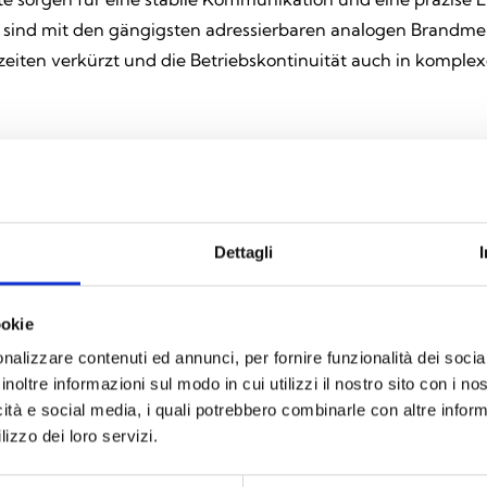
e sind mit den gängigsten adressierbaren analogen Brandm
szeiten verkürzt und die Betriebskontinuität auch in komp
Alle Produkte anzeigen
Dettagli
ookie
nalizzare contenuti ed annunci, per fornire funzionalità dei socia
inoltre informazioni sul modo in cui utilizzi il nostro sito con i n
icità e social media, i quali potrebbero combinarle con altre inform
lizzo dei loro servizi.