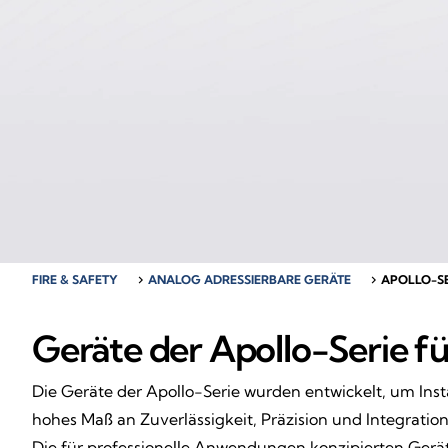
FIRE & SAFETY
chevron_right
ANALOG ADRESSIERBARE GERÄTE
chevron_right
APOLLO-SE
Geräte der Apollo-Serie f
Die Geräte der Apollo-Serie wurden entwickelt, um Inst
hohes Maß an Zuverlässigkeit, Präzision und Integration
Die für professionelle Anwendungen konzipierten Gerät