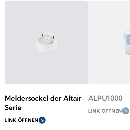
Meldersockel der Altair-
ALPU1000
Serie
LINK ÖFFNEN
south_east
LINK ÖFFNEN
south_east