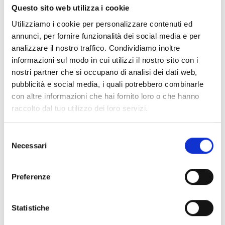
Questo sito web utilizza i cookie
Utilizziamo i cookie per personalizzare contenuti ed
annunci, per fornire funzionalità dei social media e per
analizzare il nostro traffico. Condividiamo inoltre
Handfeuermelder ALCP100 und
informazioni sul modo in cui utilizzi il nostro sito con i
AI-CPW-R-01
nostri partner che si occupano di analisi dei dati web,
pubblicità e social media, i quali potrebbero combinarle
Die Handfeuermelder ALCP100 und AI-CPW-R-
con altre informazioni che hai fornito loro o che hanno
01 sind für adressierbare analoge
raccolto dal tuo utilizzo dei loro servizi.
Brandmeldeanlagen konzipiert. Die Geräte
können entweder durch die Brandmeldezentrale
Selezione
automatisch adressiert (Autoadressierung) oder
Necessari
del
mithilfe des Handprogrammiergeräts VPU100
consenso
adressiert werden.
Preferenze
Folgende Ausführungen sind verfügbar:
Statistiche
ALCP100 – Adressierbarer Handfeuermelder
für den Innenbereich