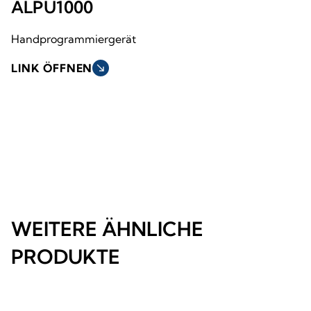
ALPU1000
Handprogrammiergerät
LINK ÖFFNEN
south_east
WEITERE ÄHNLICHE
PRODUKTE