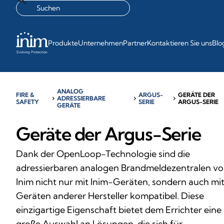
Produkte
Unternehmen
Partner
Kontaktieren Sie uns
Blo
ANALOG
FIRE &
ARGUS-
GERÄTE DER
chevron_right
ADRESSIERBARE
chevron_right
chevron_right
SAFETY
SERIE
ARGUS-SERIE
GERÄTE
Geräte der Argus-Serie
Dank der OpenLoop-Technologie sind die
adressierbaren analogen Brandmeldezentralen v
Inim nicht nur mit Inim-Geräten, sondern auch mi
Geräten anderer Hersteller kompatibel. Diese
einzigartige Eigenschaft bietet dem Errichter eine
große Auswahl an Lösungen, die sich für