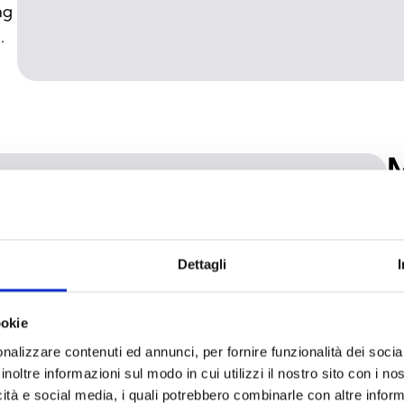
ng
.
M
Di
Üb
(E
Dettagli
Ge
Mo
ookie
un
nalizzare contenuti ed annunci, per fornire funzionalità dei socia
er
inoltre informazioni sul modo in cui utilizzi il nostro sito con i n
icità e social media, i quali potrebbero combinarle con altre inform