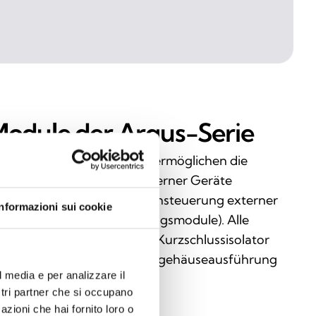
odule der Argus-Serie
e Module der Argus-Serie ermöglichen die
erwachung des Status externer Geräte
ingangsmodule) oder die Ansteuerung externer
Informazioni sui cookie
räte bzw. Aktoren (Ausgangsmodule). Alle
dule verfügen über einen Kurzschlussisolator
d sind als Mini- oder Wandgehäuseausführung
l media e per analizzare il
hältlich.
ostri partner che si occupano
azioni che hai fornito loro o