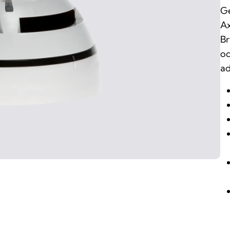
Ge
Ax
Br
od
ad