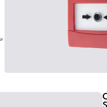
ür
O
S