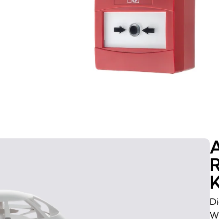
A
R
K
Di
Wä