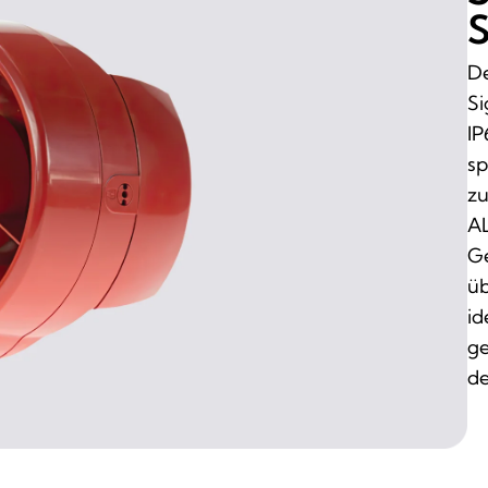
S
De
Si
IP
sp
zu
AL
Ge
üb
id
ge
de