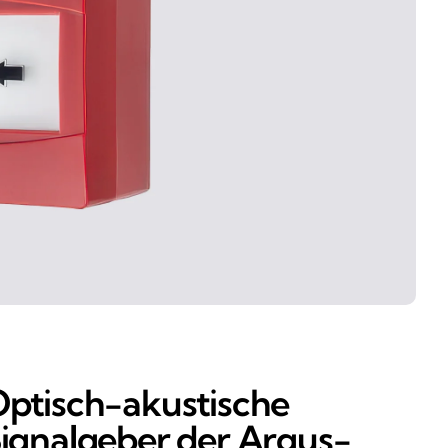
ptisch-akustische
ignalgeber der Argus-