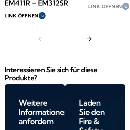
EM411R – EM312SR
LINK ÖFFNEN
south_east
LINK ÖFFNEN
south_east
arrow_back
arrow_forward
Interessieren Sie sich für diese
Produkte?
Weitere
Laden
Informationen
Sie den
anfordern
Fire &