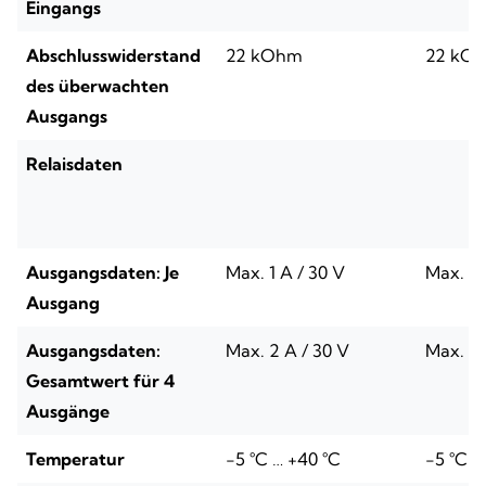
Eingangs
Abschlusswiderstand
22 kOhm
22 kO
des überwachten
Ausgangs
Relaisdaten
Ausgangsdaten: Je
Max. 1 A / 30 V
Max. 1 
Ausgang
Ausgangsdaten:
Max. 2 A / 30 V
Max. 2 
Gesamtwert für 4
Ausgänge
Temperatur
-5 °C … +40 °C
-5 °C …