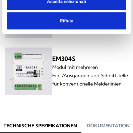
EM304R
Accetta selezionati
Modul mit mehreren
Ein-/Ausgängen und Schnittstelle
Rifiuta
für konventionelle Melderlinien
EM304S
Modul mit mehreren
Ein-/Ausgängen und Schnittstelle
für konventionelle Melderlinien
TECHNISCHE SPEZIFIKATIONEN
DOKUMENTATION