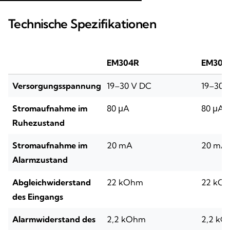
Technische Spezifikationen
EM304R
EM304
Versorgungsspannung
19–30 V DC
19–30 
Stromaufnahme im
80 μA
80 μA
Ruhezustand
Stromaufnahme im
20 mA
20 mA
Alarmzustand
Abgleichwiderstand
22 kOhm
22 kO
des Eingangs
Alarmwiderstand des
2,2 kOhm
2,2 k