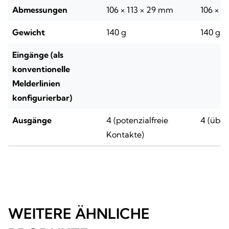
Abmessungen
106 × 113 × 29 mm
106 × 1
Gewicht
140 g
140 g
Eingänge (als
konventionelle
Melderlinien
konfigurierbar)
Ausgänge
4 (potenzialfreie
4 (über
Kontakte)
WEITERE ÄHNLICHE