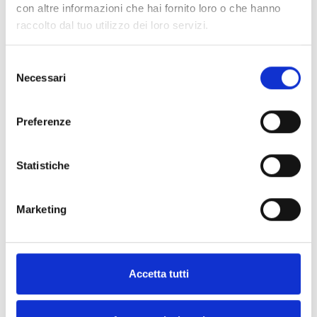
con altre informazioni che hai fornito loro o che hanno
raccolto dal tuo utilizzo dei loro servizi.
EM344R
Selezione
Modul mit mehreren
Necessari
del
Ein-/Ausgängen und Schnittstelle
consenso
für konventionelle Melderlinien
Preferenze
Statistiche
EM340
Modul mit mehreren
Marketing
Ein-/Ausgängen und Schnittstelle
für konventionelle Melderlinien
Accetta tutti