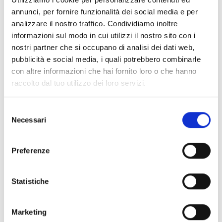
während die Streulinse für eine gleichmäßige
annunci, per fornire funzionalità dei social media e per
analizzare il nostro traffico. Condividiamo inoltre
Lichtverteilung sorgt. Die rote Aufschrift „FIRE“
informazioni sul modo in cui utilizzi il nostro sito con i
erhöht die Erkennbarkeit in Notfallsituationen.
nostri partner che si occupano di analisi dei dati web,
Der Betrieb erfolgt mit einer
pubblicità e social media, i quali potrebbero combinarle
Versorgungsspannung von 3 VDC oder 24 VDC.
con altre informazioni che hai fornito loro o che hanno
Mit der Schutzart IP42 bietet das Gerät Schutz
raccolto dal tuo utilizzo dei loro servizi.
gegen feste Fremdkörper und Tropfwasser.
Selezione
Necessari
del
consenso
Preferenze
Statistiche
Marketing