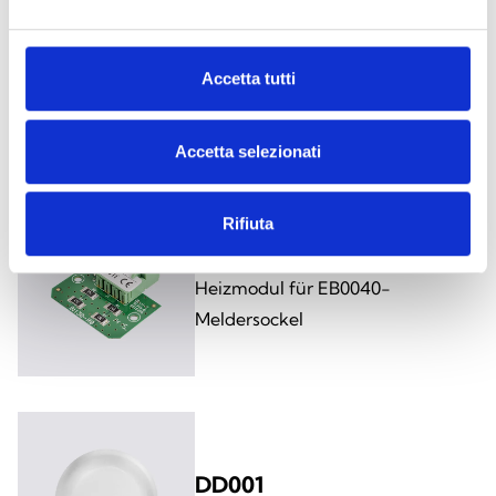
Accetta tutti
Dieses Produkt ist in folgenden
Ausführungen erhältlich
Accetta selezionati
Rifiuta
EB0040H
Heizmodul für EB0040-
Meldersockel
DD001