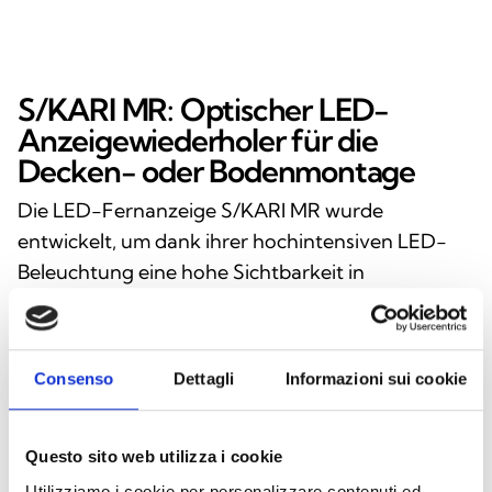
S/KARI MR: Optischer LED-
Anzeigewiederholer für die
Decken- oder Bodenmontage
Die LED-Fernanzeige S/KARI MR wurde
entwickelt, um dank ihrer hochintensiven LED-
Beleuchtung eine hohe Sichtbarkeit in
Brandmeldesystemen zu gewährleisten. Das
vielseitige und zuverlässige Gerät kann sowohl an
der Decke als auch am Boden montiert werden
Consenso
Dettagli
Informazioni sui cookie
und bietet so maximale Flexibilität für
unterschiedlichste Anwendungen. Das Gehäuse
aus transparentem weißem Polycarbonat vereint
Questo sito web utilizza i cookie
Robustheit und ein ansprechendes Design,
Utilizziamo i cookie per personalizzare contenuti ed