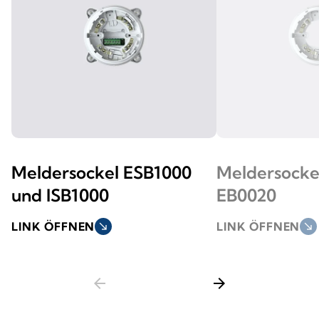
Meldersockel ESB1000
Meldersocke
und ISB1000
EB0020
LINK ÖFFNEN
south_east
LINK ÖFFNEN
south_east
arrow_back
arrow_forward