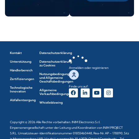
Kontakt
Datenschutzerklärung
Unterstützung
Datenschutzerklärung
zu Cookies
Anmelden oder registrieren
Händlerbereich
Nutzungsbedingungen
und Allgemeine
Zertifizierungen
Geschäftsbedingungen
Finde uns auf:
Technologische
Allgemeine
Innovation
Verkaufsbedingungen
Abfallentsorgung
Whistleblowing
Copyright © 2026 Alle Rechte vorbehalten. INIM Electronics S.r.l.
Einpersonengesellschaft unter der Leitung und Koordination von INIM PROJECT
S.R.L. Umsatzsteuer-Identifikationsnummer 01855460448, Rea-Nr. AP – 178890, Sitz
in Monteprandone (AP), Via dei Lavoratori Nr. 10, 63076 Ortsteil Centobuchi – Tel.