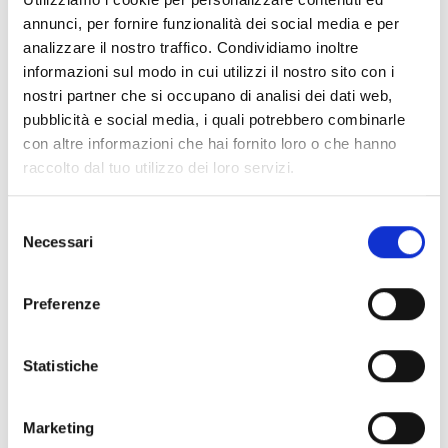
während die Streulinse für eine gleichmäßige
annunci, per fornire funzionalità dei social media e per
analizzare il nostro traffico. Condividiamo inoltre
Lichtverteilung sorgt. Die rote Aufschrift „FIRE“
informazioni sul modo in cui utilizzi il nostro sito con i
erhöht die Erkennbarkeit in Notfallsituationen.
nostri partner che si occupano di analisi dei dati web,
Der Betrieb erfolgt mit einer
pubblicità e social media, i quali potrebbero combinarle
Versorgungsspannung von 3 VDC oder 24 VDC.
con altre informazioni che hai fornito loro o che hanno
Mit der Schutzart IP42 bietet das Gerät Schutz
raccolto dal tuo utilizzo dei loro servizi.
gegen feste Fremdkörper und Tropfwasser.
Selezione
Necessari
del
consenso
Preferenze
Statistiche
Marketing