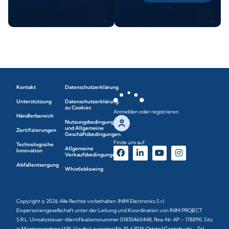
Kontakt
Datenschutzerklärung
Unterstützung
Datenschutzerklärung
zu Cookies
Anmelden oder registrieren
Händlerbereich
Nutzungsbedingungen
und Allgemeine
Zertifizierungen
Geschäftsbedingungen
Finde uns auf:
Technologische
Allgemeine
Innovation
Verkaufsbedingungen
Abfallentsorgung
Whistleblowing
Copyright © 2026 Alle Rechte vorbehalten. INIM Electronics S.r.l.
Einpersonengesellschaft unter der Leitung und Koordination von INIM PROJECT
S.R.L. Umsatzsteuer-Identifikationsnummer 01855460448, Rea-Nr. AP – 178890, Sitz
in Monteprandone (AP), Via dei Lavoratori Nr. 10, 63076 Ortsteil Centobuchi – Tel.