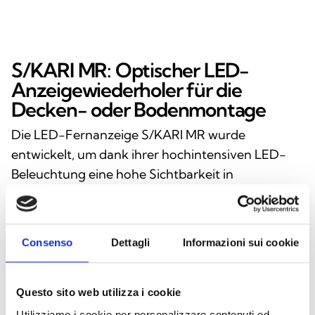
S/KARI MR: Optischer LED-
Anzeigewiederholer für die
Decken- oder Bodenmontage
Die LED-Fernanzeige S/KARI MR wurde
entwickelt, um dank ihrer hochintensiven LED-
Beleuchtung eine hohe Sichtbarkeit in
Brandmeldesystemen zu gewährleisten. Das
vielseitige und zuverlässige Gerät kann sowohl an
der Decke als auch am Boden montiert werden
Consenso
Dettagli
Informazioni sui cookie
und bietet so maximale Flexibilität für
unterschiedlichste Anwendungen. Das Gehäuse
aus transparentem weißem Polycarbonat vereint
Questo sito web utilizza i cookie
Robustheit und ein ansprechendes Design,
Utilizziamo i cookie per personalizzare contenuti ed