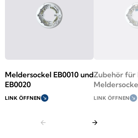
Meldersockel EB0010 und
Zubehör für
EB0020
Meldersocke
LINK ÖFFNEN
south_east
LINK ÖFFNEN
south_east
arrow_back
arrow_forward