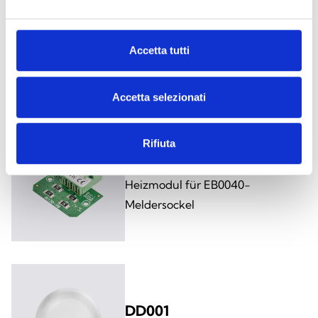
Accetta tutti
Dieses Produkt ist in folgenden
Ausführungen erhältlich
Accetta selezionati
Rifiuta
EB0040H
Heizmodul für EB0040-
Meldersockel
DD001