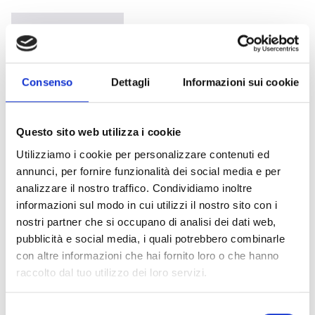
IS0010WE
Weißer akustischer Signalgeber
Consenso
Dettagli
Informazioni sui cookie
mit tiefem Sockel
Questo sito web utilizza i cookie
Utilizziamo i cookie per personalizzare contenuti ed
annunci, per fornire funzionalità dei social media e per
IS0010RES
analizzare il nostro traffico. Condividiamo inoltre
Roter akustischer Signalgeber mit
informazioni sul modo in cui utilizzi il nostro sito con i
nostri partner che si occupano di analisi dei dati web,
flachem Sockel
pubblicità e social media, i quali potrebbero combinarle
con altre informazioni che hai fornito loro o che hanno
raccolto dal tuo utilizzo dei loro servizi.
Selezione