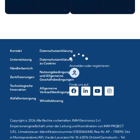
Kontakt
Datenschutzerklärung
Unterstützung
Datenschutzerklärung
zu Cookies
Anmelden oder registrieren
Händlerbereich
Nutzungsbedingungen
und Allgemeine
Zertifizierungen
Geschäftsbedingungen
Finde uns auf:
Technologische
Allgemeine
Innovation
Verkaufsbedingungen
Abfallentsorgung
Whistleblowing
Copyright © 2026 Alle Rechte vorbehalten. INIM Electronics S.r.l.
Einpersonengesellschaft unter der Leitung und Koordination von INIM PROJECT
S.R.L. Umsatzsteuer-Identifikationsnummer 01855460448, Rea-Nr. AP – 178890, Sitz
in Monteprandone (AP), Via dei Lavoratori Nr. 10, 63076 Ortsteil Centobuchi – Tel.