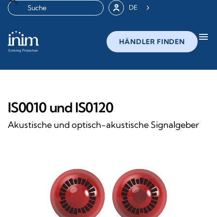
DE
menu
HÄNDLER FINDEN
IS0010 und IS0120
Akustische und optisch-akustische Signalgeber