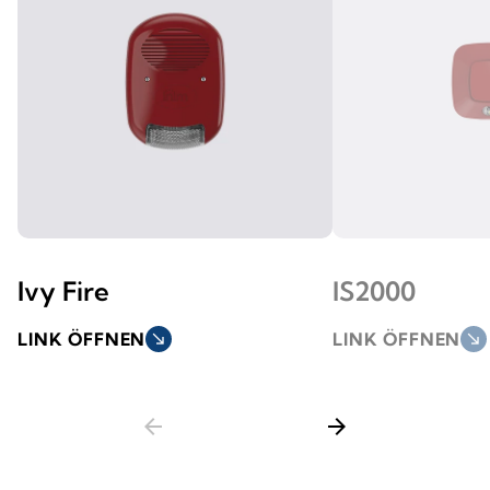
Ivy Fire
IS2000
LINK ÖFFNEN
south_east
LINK ÖFFNEN
south_east
arrow_back
arrow_forward