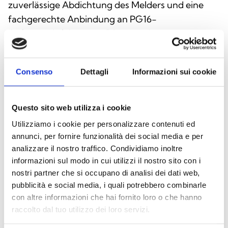
zuverlässige Abdichtung des Melders und eine
fachgerechte Anbindung an PG16-
Aufputzrohrleitungen. Die aus robustem
Kunststoff gefertigten Sockel sind für PG16-
Aufputzrohrleitungen ausgelegt, schützen vor
Consenso
Dettagli
Informazioni sui cookie
Umwelteinflüssen und erleichtern die Integration
in Brandmeldesysteme.
Questo sito web utilizza i cookie
Utilizziamo i cookie per personalizzare contenuti ed
annunci, per fornire funzionalità dei social media e per
analizzare il nostro traffico. Condividiamo inoltre
informazioni sul modo in cui utilizzi il nostro sito con i
nostri partner che si occupano di analisi dei dati web,
pubblicità e social media, i quali potrebbero combinarle
con altre informazioni che hai fornito loro o che hanno
raccolto dal tuo utilizzo dei loro servizi.