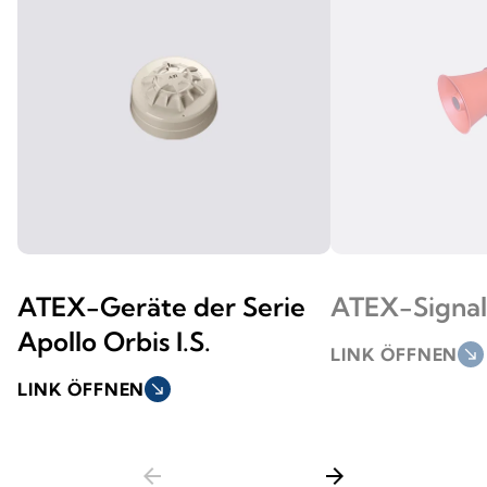
ATEX-Geräte der Serie
ATEX-Signa
Apollo Orbis I.S.
LINK ÖFFNEN
south_east
LINK ÖFFNEN
south_east
arrow_back
arrow_forward