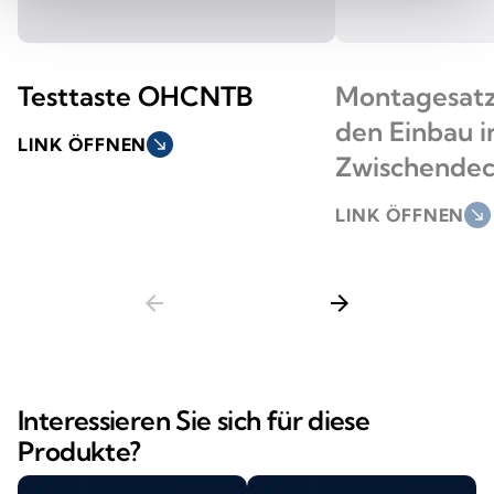
Testtaste OHCNTB
Montagesat
den Einbau i
LINK ÖFFNEN
south_east
Zwischende
LINK ÖFFNEN
south_east
arrow_back
arrow_forward
Interessieren Sie sich für diese
Produkte?