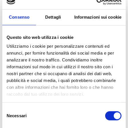
Dokumentation herunterladen
Consenso
Dettagli
Informazioni sui cookie
Questo sito web utilizza i cookie
Alle Produkte
Utilizziamo i cookie per personalizzare contenuti ed
annunci, per fornire funzionalità dei social media e per
Alle Sprachen
analizzare il nostro traffico. Condividiamo inoltre
informazioni sul modo in cui utilizzi il nostro sito con i
FILTER LÖSCHEN
nostri partner che si occupano di analisi dei dati web,
Materialien
(2)
pubblicità e social media, i quali potrebbero combinarle
con altre informazioni che hai fornito loro o che hanno
Melden Sie sich an, bevor Sie Inhalte über das Symbol
raccolto dal tuo utilizzo dei loro servizi.
lock
herunterladen
Selezione
lock
keyboard_arrow_down
Installationsanleitung
- Materialien (2)
Necessari
del
consenso