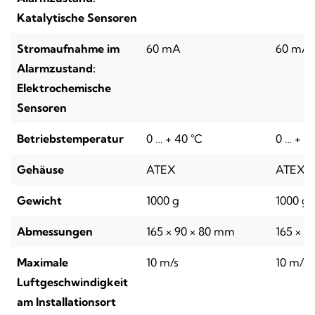
Katalytische Sensoren
Stromaufnahme im
60 mA
60 mA
Alarmzustand:
Elektrochemische
Sensoren
Betriebstemperatur
0 … + 40 °C
0 … + 4
Gehäuse
ATEX
ATEX
Gewicht
1000 g
1000 g
Abmessungen
165 × 90 × 80 mm
165 × 9
Maximale
10 m/s
10 m/s
Luftgeschwindigkeit
am Installationsort