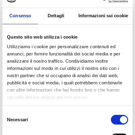
direkt von außen durchgeführt werden, ohne das
Gehäuse öffnen zu müssen. Dies erhöht die
Consenso
Dettagli
Informazioni sui cookie
Sicherheit und vereinfacht die Wartung auch in
explosionsgefährdeten Bereichen. Der INE7-T ist
Questo sito web utilizza i cookie
eine fortschrittliche und zuverlässige Lösung für
den Brandschutz in anspruchsvollen
Utilizziamo i cookie per personalizzare contenuti ed
annunci, per fornire funzionalità dei social media e per
Industrieanwendungen. Bei der Bestellung eines
analizzare il nostro traffico. Condividiamo inoltre
Gasmelders müssen neben der
informazioni sul modo in cui utilizzi il nostro sito con i
Gehäuseausführung auch die Gasart, die
nostri partner che si occupano di analisi dei dati web,
Sensortechnologie sowie die gewünschte
pubblicità e social media, i quali potrebbero combinarle
Ausgangsschnittstelle angegeben werden.
con altre informazioni che hai fornito loro o che hanno
Nachfolgend ist der Aufbau der Bestellnummer
raccolto dal tuo utilizzo dei loro servizi.
schematisch dargestellt.
Selezione
Necessari
del
consenso