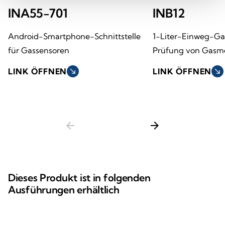
INA55-701
INB12
Android-Smartphone-Schnittstelle
1-Liter-Einweg-Gas
für Gassensoren
Prüfung von Gasm
LINK ÖFFNEN
south_east
LINK ÖFFNEN
south_east
arrow_back
arrow_forward
Dieses Produkt ist in folgenden
Ausführungen erhältlich