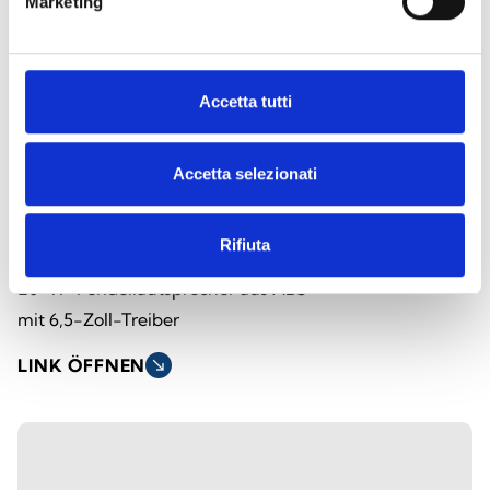
Marketing
Accetta tutti
Accetta selezionati
SPI-CP620100
Rifiuta
20-W-Pendellautsprecher aus ABS
mit 6,5-Zoll-Treiber
LINK ÖFFNEN
south_east