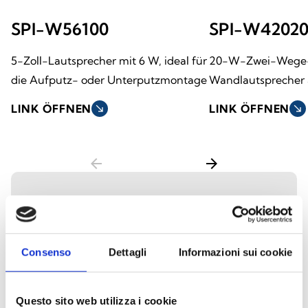
SPI-W56100
SPI-W4202
5-Zoll-Lautsprecher mit 6 W, ideal für
20-W-Zwei-Wege
die Aufputz- oder Unterputzmontage
Wandlautsprecher
LINK ÖFFNEN
south_east
LINK ÖFFNEN
south_east
arrow_back
arrow_forward
Pendellautsprecher
Consenso
Dettagli
Informazioni sui cookie
Die Pendellautsprecher sind für eine
gleichmäßige Schallverteilung in Räumen
mit hohen Decken oder großen Flächen
Questo sito web utilizza i cookie