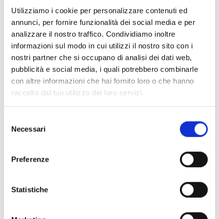
ausgelegt. Sie eignen sich ideal für den
Utilizziamo i cookie per personalizzare contenuti ed
Einsatz in Gewerbegebäuden,
annunci, per fornire funzionalità dei social media e per
Industrieanlagen, Sportzentren und
analizzare il nostro traffico. Condividiamo inoltre
öffentlichen Bereichen und verbinden ein
informazioni sul modo in cui utilizzi il nostro sito con i
nostri partner che si occupano di analisi dei dati web,
ansprechendes Design mit zuverlässiger
pubblicità e social media, i quali potrebbero combinarle
Klangqualität.
con altre informazioni che hai fornito loro o che hanno
raccolto dal tuo utilizzo dei loro servizi.
Selezione
Necessari
del
consenso
Preferenze
Statistiche