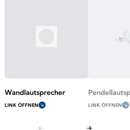
Wandlautsprecher
Pendellauts
LINK ÖFFNEN
south_east
LINK ÖFFNEN
south_east
arrow_back
arrow_forward