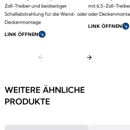
Zoll-Treiber und beidseitiger
mit 6,5-Zoll-Treib
Schallabstrahlung für die Wand- oder
oder Deckenmont
Deckenmontage
LINK ÖFFNEN
south_east
LINK ÖFFNEN
south_east
arrow_back
arrow_forward
WEITERE ÄHNLICHE
PRODUKTE