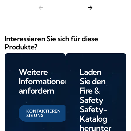
arrow_back
arrow_forward
Interessieren Sie sich für diese
Produkte?
Weitere
Laden
Informationen
Sie den
anfordern
Fire &
Safety
Safety-
KONTAKTIEREN
SIE UNS
Katalog
herunter