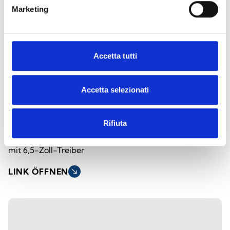
Marketing
Accetta tutti
Accetta selezionati
SPI-CP620100
Rifiuta
20-W-Pendellautsprecher aus ABS
mit 6,5-Zoll-Treiber
LINK ÖFFNEN
south_east