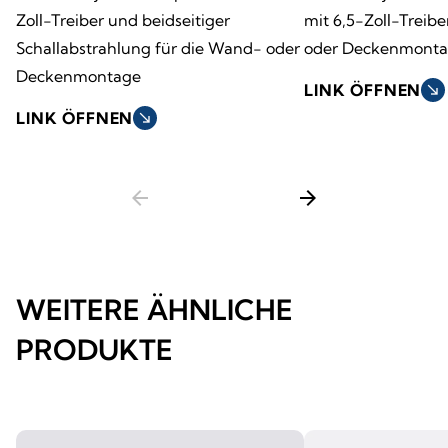
Zoll-Treiber und beidseitiger
mit 6,5-Zoll-Treib
Schallabstrahlung für die Wand- oder
oder Deckenmont
Deckenmontage
LINK ÖFFNEN
south_east
LINK ÖFFNEN
south_east
arrow_back
arrow_forward
WEITERE ÄHNLICHE
PRODUKTE