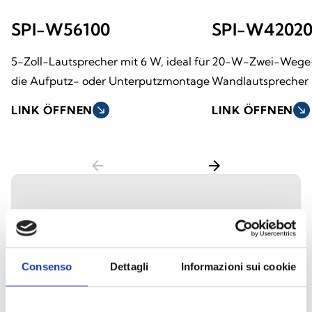
SPI-W56100
SPI-W4202
5-Zoll-Lautsprecher mit 6 W, ideal für
20-W-Zwei-Wege
die Aufputz- oder Unterputzmontage
Wandlautsprecher
LINK ÖFFNEN
south_east
LINK ÖFFNEN
south_east
arrow_back
arrow_forward
Pendellautsprecher
Die Pendellautsprecher sind für eine
Consenso
Dettagli
Informazioni sui cookie
gleichmäßige Schallverteilung in Räumen
mit hohen Decken oder großen Flächen