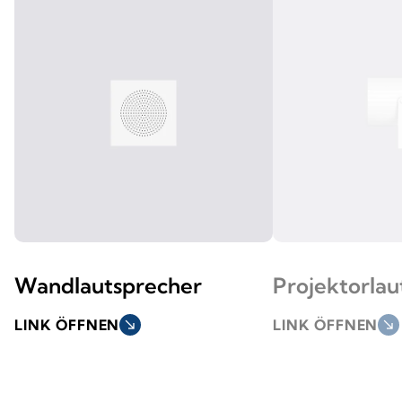
Wandlautsprecher
Projektorlau
LINK ÖFFNEN
south_east
LINK ÖFFNEN
south_east