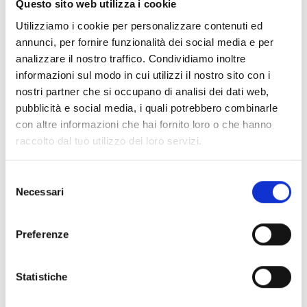
Questo sito web utilizza i cookie
ausgelegt. Sie eignen sich ideal für den
Einsatz in Gewerbegebäuden,
Utilizziamo i cookie per personalizzare contenuti ed
annunci, per fornire funzionalità dei social media e per
Industrieanlagen, Sportzentren und
analizzare il nostro traffico. Condividiamo inoltre
öffentlichen Bereichen und verbinden ein
informazioni sul modo in cui utilizzi il nostro sito con i
ansprechendes Design mit zuverlässiger
nostri partner che si occupano di analisi dei dati web,
Klangqualität.
pubblicità e social media, i quali potrebbero combinarle
con altre informazioni che hai fornito loro o che hanno
raccolto dal tuo utilizzo dei loro servizi.
Selezione
Necessari
del
consenso
Preferenze
Statistiche