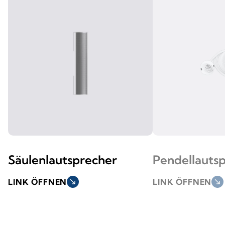
Säulenlautsprecher
Pendellauts
LINK ÖFFNEN
south_east
LINK ÖFFNEN
south_east