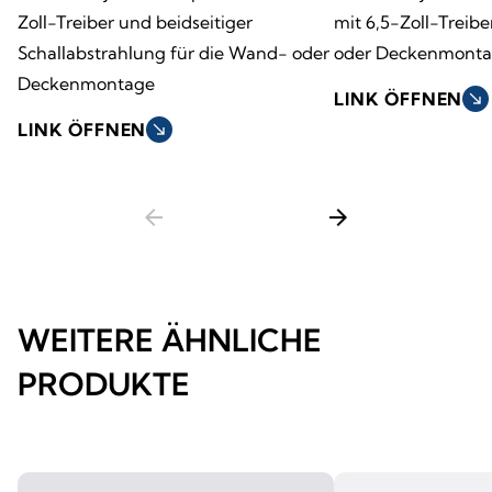
Zoll-Treiber und beidseitiger
mit 6,5-Zoll-Treib
Schallabstrahlung für die Wand- oder
oder Deckenmont
Deckenmontage
LINK ÖFFNEN
south_east
LINK ÖFFNEN
south_east
arrow_back
arrow_forward
WEITERE ÄHNLICHE
PRODUKTE