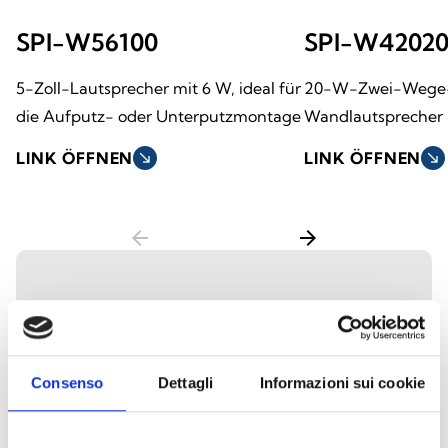
SPI-W56100
SPI-W4202
5-Zoll-Lautsprecher mit 6 W, ideal für
20-W-Zwei-Wege
die Aufputz- oder Unterputzmontage
Wandlautsprecher
LINK ÖFFNEN
south_east
LINK ÖFFNEN
south_east
arrow_back
arrow_forward
Pendellautsprecher
Die Pendellautsprecher sind für eine
Consenso
Dettagli
Informazioni sui cookie
gleichmäßige Schallverteilung in Räumen
mit hohen Decken oder großen Flächen