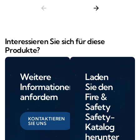
arrow_back
arrow_forward
Interessieren Sie sich für diese
Produkte?
Weitere
Laden
Informationen
Sie den
anfordern
Fire &
Safety
Safety-
KONTAKTIEREN
SIE UNS
Katalog
herunter