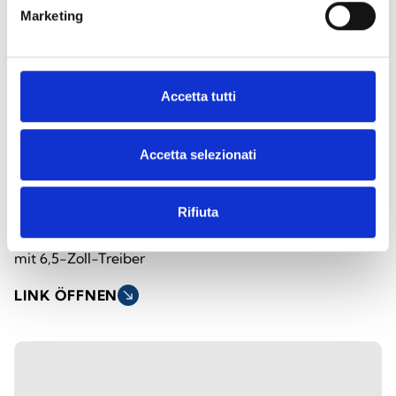
Marketing
Accetta tutti
Accetta selezionati
SPI-CP620100
Rifiuta
20-W-Pendellautsprecher aus ABS
mit 6,5-Zoll-Treiber
LINK ÖFFNEN
south_east