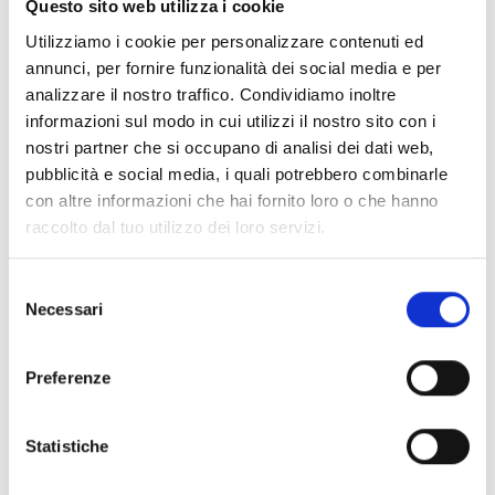
Questo sito web utilizza i cookie
ausgelegt. Sie eignen sich ideal für den
Einsatz in Gewerbegebäuden,
Utilizziamo i cookie per personalizzare contenuti ed
annunci, per fornire funzionalità dei social media e per
Industrieanlagen, Sportzentren und
analizzare il nostro traffico. Condividiamo inoltre
öffentlichen Bereichen und verbinden ein
informazioni sul modo in cui utilizzi il nostro sito con i
ansprechendes Design mit zuverlässiger
nostri partner che si occupano di analisi dei dati web,
Klangqualität.
pubblicità e social media, i quali potrebbero combinarle
con altre informazioni che hai fornito loro o che hanno
raccolto dal tuo utilizzo dei loro servizi.
Selezione
Necessari
del
consenso
Preferenze
Statistiche