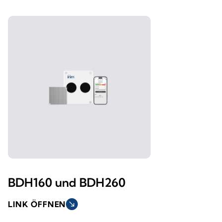
BDH160 und BDH260
LINK ÖFFNEN
south_east