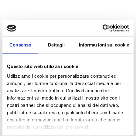
Consenso
Dettagli
Informazioni sui cookie
Questo sito web utilizza i cookie
Utilizziamo i cookie per personalizzare contenuti ed
annunci, per fornire funzionalità dei social media e per
analizzare il nostro traffico. Condividiamo inoltre
BDFOGKIT: Antikondensations-
informazioni sul modo in cui utilizzi il nostro sito con i
Set für optische BDH-
nostri partner che si occupano di analisi dei dati web,
Linearrauchmelder in feuchten
pubblicità e social media, i quali potrebbero combinarle
con altre informazioni che hai fornito loro o che hanno
Umgebungen
raccolto dal tuo utilizzo dei loro servizi.
Das FOGKIT ist ein Zubehör zur Verbesserung der