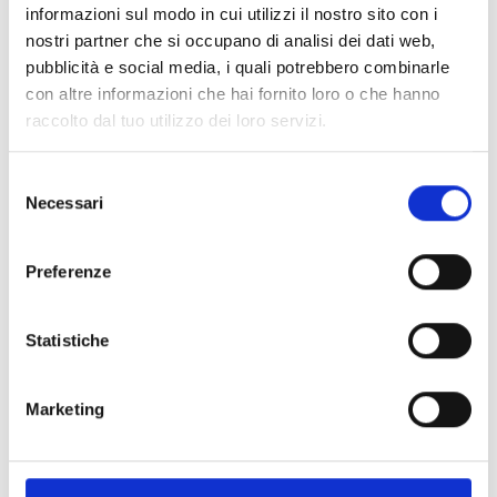
informazioni sul modo in cui utilizzi il nostro sito con i
anpassen. Diese Vielseitigkeit macht den Melder
nostri partner che si occupano di analisi dei dati web,
zur idealen Lösung für Anwendungen in
pubblicità e social media, i quali potrebbero combinarle
Industrieanlagen, Lagerhallen oder großen
con altre informazioni che hai fornito loro o che hanno
Gebäudekomplexen.
raccolto dal tuo utilizzo dei loro servizi.
Selezione
Necessari
del
Dieses Produkt ist in folgenden
consenso
Ausführungen erhältlich
Preferenze
Statistiche
EDB01
Marketing
Optischer Linearrauchmelder mit
manueller Ausrichtung