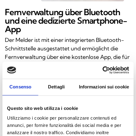
Fernverwaltung über Bluetooth
und eine dedizierte Smartphone-
App
Der Melder ist mit einer integrierten Bluetooth-
Schnittstelle ausgestattet und ermöglicht die
Fernverwaltung über eine kostenlose App, die für
Android- und iOS-Geräte verfügbar ist. Mit der
App lassen sich der Gerätestatus in Echtzeit
überwachen, die Betriebsparameter anpassen
Consenso
Dettagli
Informazioni sui cookie
und die Empfindlichkeit des Sensors über die
internen DIP-Schalter einstellen. Der Benutzer
kann zudem zwischen automatischer
Questo sito web utilizza i cookie
Rückstellung und Alarmspeicherung wählen und
Utilizziamo i cookie per personalizzare contenuti ed
so das Verhalten des Systems an die spezifischen
annunci, per fornire funzionalità dei social media e per
analizzare il nostro traffico. Condividiamo inoltre
Anforderungen der jeweiligen Umgebung