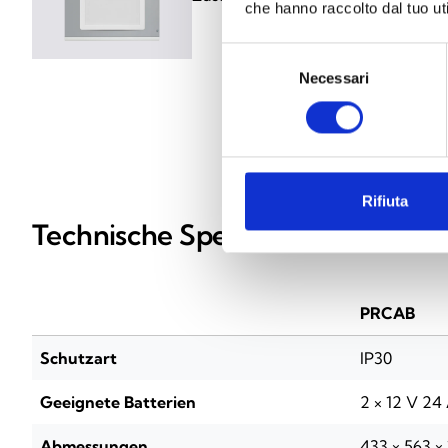
che hanno raccolto dal tuo uti
Selezione
Necessari
del
consenso
Rifiuta
Technische Spezifikationen
PRCAB
Schutzart
IP30
Geeignete Batterien
2 × 12 V 24
Abmessungen
433 × 563 ×