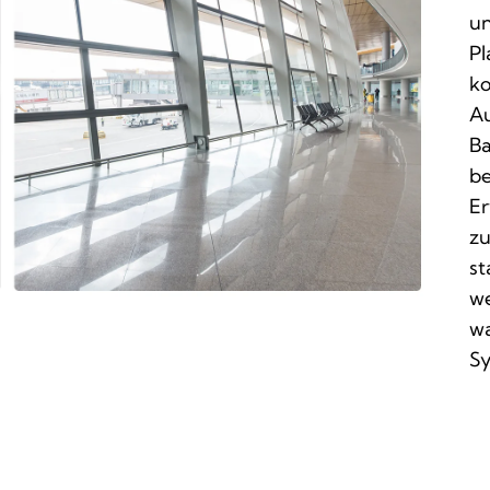
un
Pl
ko
Au
Ba
be
Er
zu
st
we
wa
Sy