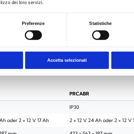
lizzo dei loro servizi.
Preferenze
Statistiche
TECHNISCHE SPEZIFIKATIONEN
DOKUMENTATIO
Accetta selezionati
PRCABR
IP30
 Ah oder 2 × 12 V 17 Ah
2 × 12 V 24 Ah oder 2 × 12 V 
 187 mm
433 × 563 × 187 mm