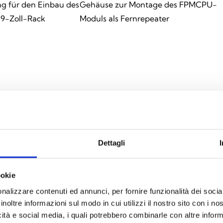
g für den Einbau des
Gehäuse zur Montage des FPMCPU-
19-Zoll-Rack
Moduls als Fernrepeater
hrungen erhältlich
Dettagli
ookie
nalizzare contenuti ed annunci, per fornire funzionalità dei socia
PR
inoltre informazioni sul modo in cui utilizzi il nostro sito con i n
icità e social media, i quali potrebbero combinarle con altre inform
Zusätz