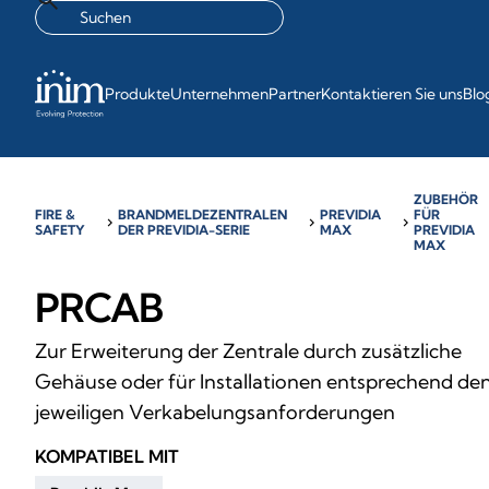
Produkte
Unternehmen
Partner
Kontaktieren Sie uns
Blo
ZUBEHÖR
FIRE &
BRANDMELDEZENTRALEN
PREVIDIA
FÜR
chevron_right
chevron_right
chevron_right
SAFETY
DER PREVIDIA-SERIE
MAX
PREVIDIA
MAX
PRCAB
Zur Erweiterung der Zentrale durch zusätzliche
Gehäuse oder für Installationen entsprechend de
jeweiligen Verkabelungsanforderungen
KOMPATIBEL MIT