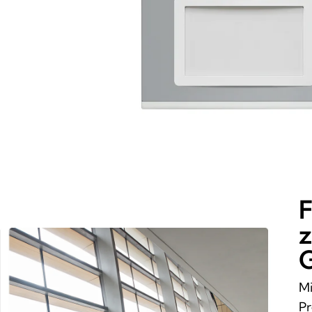
F
z
Mi
Pr