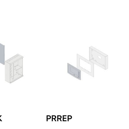
K
PRREP