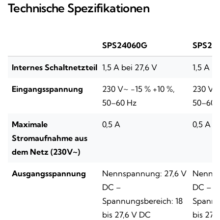
Technische Spezifikationen
SPS24060G
SPS24
Internes Schaltnetzteil
1,5 A bei 27,6 V
1,5 A be
Eingangsspannung
230 V~ -15 % +10 %,
230 V~ 
50–60 Hz
50–60 
Maximale
0,5 A
0,5 A
Stromaufnahme aus
dem Netz (230V~)
Ausgangsspannung
Nennspannung: 27,6 V
Nennsp
DC –
DC –
Spannungsbereich: 18
Spannu
bis 27,6 V DC
bis 27,