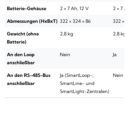
Batterie-Gehäuse
2 × 7 Ah, 12 V
2 × 7 A
Abmessungen (HxBxT)
322 × 324 × 86
322 × 3
Gewicht (ohne
2,8 kg
2,8 kg
Batterie)
An den Loop
Nein
Ja
anschließbar
An den RS-485-Bus
Ja (SmartLoop-,
Nein
anschließbar
SmartLine- und
SmartLight-Zentralen)