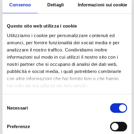
Consenso
Dettagli
Informazioni sui cookie
Questo sito web utilizza i cookie
Utilizziamo i cookie per personalizzare contenuti ed
annunci, per fornire funzionalità dei social media e per
analizzare il nostro traffico. Condividiamo inoltre
informazioni sul modo in cui utilizzi il nostro sito con i
nostri partner che si occupano di analisi dei dati web,
pubblicità e social media, i quali potrebbero combinarle
ProbeTH
con altre informazioni che hai fornito loro o che hanno
raccolto dal tuo utilizzo dei loro servizi.
Temperatursensor zur
temperaturabhängigen Regelung der
Selezione
Batterieladespannung
Necessari
del
consenso
Dieses Produkt ist in folgenden
Preferenze
Ausführungen erhältlich