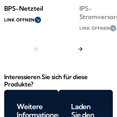
BPS-Netzteil
IPS-
Stromverso
LINK ÖFFNEN
south_east
LINK ÖFFNEN
south_east
arrow_back
arrow_forward
Interessieren Sie sich für diese
Produkte?
Weitere
Laden
Informationen
Sie den