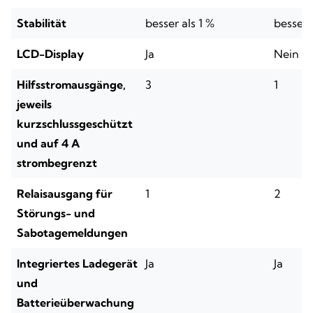
Stabilität
besser als 1 %
besser 
LCD-Display
Ja
Nein
Hilfsstromausgänge,
3
1
jeweils
kurzschlussgeschützt
und auf 4 A
strombegrenzt
Relaisausgang für
1
2
Störungs- und
Sabotagemeldungen
Integriertes Ladegerät
Ja
Ja
und
Batterieüberwachung