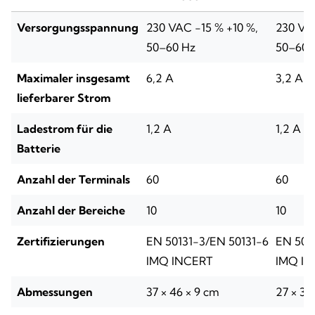
Versorgungsspannung
230 VAC -15 % +10 %,
230 VAC
50–60 Hz
50–60 
Maximaler insgesamt
6,2 A
3,2 A
lieferbarer Strom
Ladestrom für die
1,2 A
1,2 A
Batterie
Anzahl der Terminals
60
60
Anzahl der Bereiche
10
10
Zertifizierungen
EN 50131-3/EN 50131-6
EN 501
IMQ INCERT
IMQ I
Abmessungen
37 × 46 × 9 cm
27 × 37