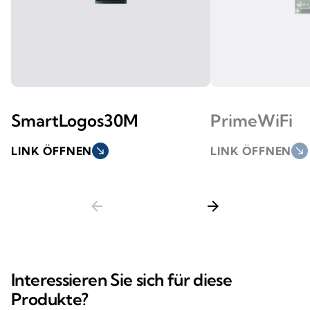
SmartLogos30M
PrimeWiFi
LINK ÖFFNEN
south_east
LINK ÖFFNEN
south_east
arrow_back
arrow_forward
Interessieren Sie sich für diese
Produkte?