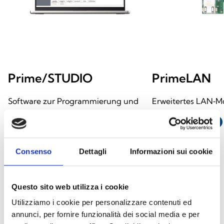
Prime/STUDIO
PrimeLAN
Software zur Programmierung und
Erweitertes LAN‑M
Verwaltung der
LINK ÖFFNEN
south_east
Einbruchmeldezentralen der Serie
Prime
Consenso
Dettagli
Informazioni sui cookie
LINK ÖFFNEN
south_east
Questo sito web utilizza i cookie
arrow_back
arrow_forward
Utilizziamo i cookie per personalizzare contenuti ed
annunci, per fornire funzionalità dei social media e per