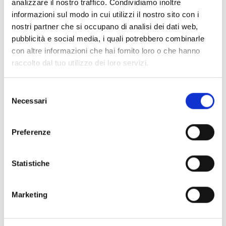
analizzare il nostro traffico. Condividiamo inoltre
informazioni sul modo in cui utilizzi il nostro sito con i
nostri partner che si occupano di analisi dei dati web,
Dieses Produkt ist in folgenden
pubblicità e social media, i quali potrebbero combinarle
Ausführungen erhältlich
con altre informazioni che hai fornito loro o che hanno
raccolto dal tuo utilizzo dei loro servizi.
Selezione
Necessari
del
Prime060S
consenso
Einbruchmeldezentrale mit 10 bis
Preferenze
60 Terminals und 10 Bereichen
Statistiche
Marketing
Prime060L
Einbruchmeldezentrale 10 bis 60