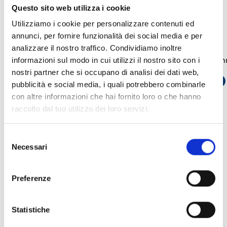
Questo sito web utilizza i cookie
Utilizziamo i cookie per personalizzare contenuti ed
Sol/STUDIO
Sol-LAN/S
annunci, per fornire funzionalità dei social media e per
analizzare il nostro traffico. Condividiamo inoltre
Software zur Programmierung von
LAN‑Schnittstelle
informazioni sul modo in cui utilizzi il nostro sito con i
nostri partner che si occupano di analisi dei dati web,
Sol‑Zentralen
LINK ÖFFNEN
south_east
pubblicità e social media, i quali potrebbero combinarle
LINK ÖFFNEN
south_east
con altre informazioni che hai fornito loro o che hanno
raccolto dal tuo utilizzo dei loro servizi.
arrow_back
arrow_forward
Selezione
Necessari
del
consenso
Preferenze
Dieses Produkt ist in folgenden
Ausführungen erhältlich
Statistiche