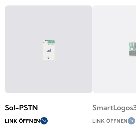
Sol-PSTN
SmartLogos
LINK ÖFFNEN
south_east
LINK ÖFFNEN
south_east