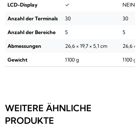
LCD-Display
✓
NEIN
Anzahl der Terminals
30
30
Anzahl der Bereiche
5
5
Abmessungen
26,6 × 19,7 × 5,1 cm
26,6 × 1
Gewicht
1100 g
1100 g
WEITERE ÄHNLICHE
PRODUKTE