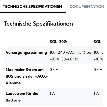
TECHNISCHE SPEZIFIKATIONEN
DOKUMENTATION
Technische Spezifikationen
SOL-30G
SOL-3
Versorgungsspannung
100–240 VAC, -15 % bis
100–240
+10 %, 50–60 Hz
+10 %, 
Maximaler Strom am
0,3 A
0,3 A
BUS und an der +AUX-
Klemme
Ladestrom für die
1 A
1 A
Batterie