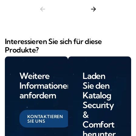
arrow_back
arrow_forward
Interessieren Sie sich für diese
Produkte?
Weitere
Laden
Informationen
Sie den
anfordern
Katalog
Security
&
KONTAKTIEREN
SIE UNS
Comfort
herunter