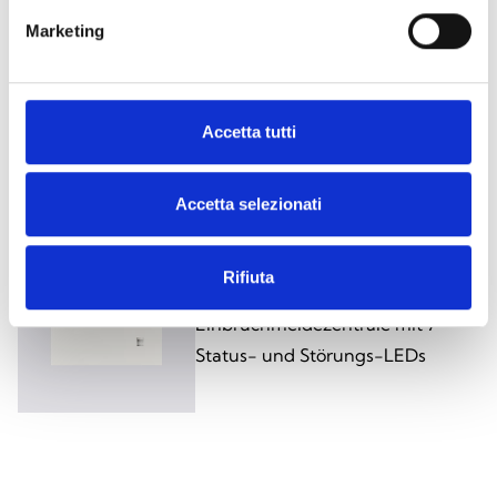
Marketing
Sol-30G
Einbruchmeldezentrale mit
kapazitiver Tastatur, LCD-Display
Accetta tutti
und 4 Status-LEDs
Accetta selezionati
Rifiuta
Sol
Einbruchmeldezentrale mit 7
Status- und Störungs-LEDs