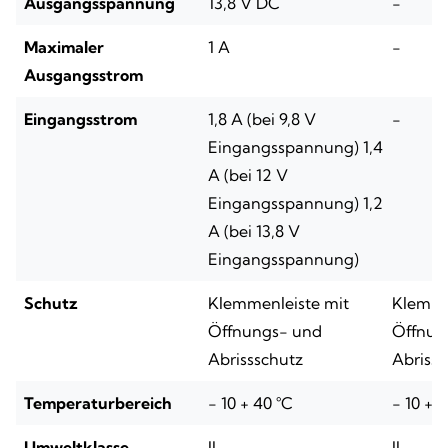
Ausgangsspannung
13,8 V DC
-
Maximaler
1 A
-
Ausgangsstrom
Eingangsstrom
1,8 A (bei 9,8 V
-
Eingangsspannung) 1,4
A (bei 12 V
Eingangsspannung) 1,2
A (bei 13,8 V
Eingangsspannung)
Schutz
Klemmenleiste mit
Klemme
Öffnungs- und
Öffnun
Abrissschutz
Abrisss
Temperaturbereich
- 10 + 40 °C
- 10 + 
Umweltklasse
II
II