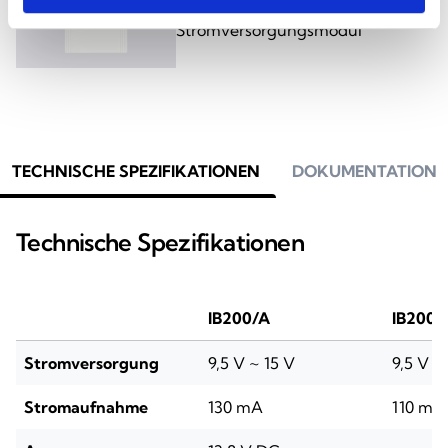
Klemmleiste und integriertem
Stromversorgungsmodul
TECHNISCHE SPEZIFIKATIONEN
DOKUMENTATION
Technische Spezifikationen
IB200/A
IB200/
Stromversorgung
9,5 V ~ 15 V
9,5 V ~
Stromaufnahme
130 mA
110 mA