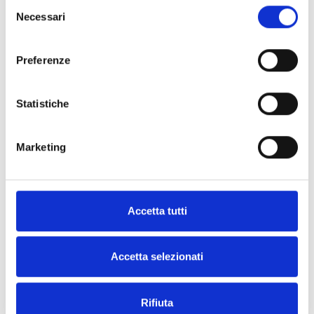
Selezione
Necessari
del
IB200/U
consenso
I-BUS-Isolator
Preferenze
Statistiche
Marketing
IB200/P
I-BUS-Isolator mit geschützter
Klemmleiste
Accetta tutti
Accetta selezionati
IB200/A
I-BUS-Isolator mit geschützter
Rifiuta