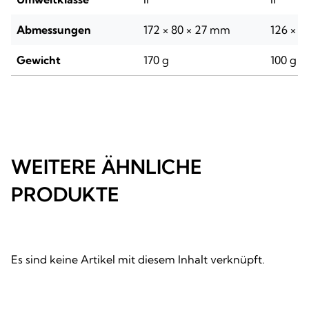
Abmessungen
172 × 80 × 27 mm
126 × 8
Gewicht
170 g
100 g
WEITERE ÄHNLICHE
PRODUKTE
Es sind keine Artikel mit diesem Inhalt verknüpft.