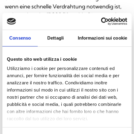
wenn eine schnelle Verdrahtung notwendig ist,
steht zudem der
IB200/U
zur Verfügung – eine
kompakte Variante mit sichtbaren Klemmen, die
dennoch die Regenerierung der Datensignale
Consenso
Dettagli
Informazioni sui cookie
gewährleistet und eine stabile sowie zuverlässige
Kommunikation sicherstellt. Die
Isolationsfunktion ist bei beiden Versionen,
Questo sito web utilizza i cookie
IB200/P und IB200/U, stets gewährleistet.
Utilizziamo i cookie per personalizzare contenuti ed
annunci, per fornire funzionalità dei social media e per
analizzare il nostro traffico. Condividiamo inoltre
informazioni sul modo in cui utilizzi il nostro sito con i
Dieses Produkt ist in folgenden
nostri partner che si occupano di analisi dei dati web,
Ausführungen erhältlich
pubblicità e social media, i quali potrebbero combinarle
con altre informazioni che hai fornito loro o che hanno
raccolto dal tuo utilizzo dei loro servizi.