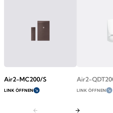
Air2-MC200/S
Air2-QDT2
LINK ÖFFNEN
south_east
LINK ÖFFNEN
south_east
arrow_back
arrow_forward