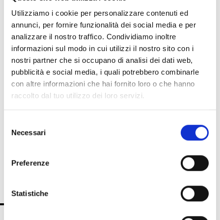
Mikrowelle),
Utilizziamo i cookie per personalizzare contenuti ed
Antimaskierungsfunktion, Farbe
annunci, per fornire funzionalità dei social media e per
Weiß
analizzare il nostro traffico. Condividiamo inoltre
informazioni sul modo in cui utilizzi il nostro sito con i
nostri partner che si occupano di analisi dei dati web,
Air2-QDT600W/M
pubblicità e social media, i quali potrebbero combinarle
Funk-Vorhangmelder mit
con altre informazioni che hai fornito loro o che hanno
Doppeltechnologie (Infrarot und
raccolto dal tuo utilizzo dei loro servizi.
Mikrowelle),
Antimaskierungsfunktion, Farbe
Selezione
Necessari
Braun
del
consenso
Preferenze
TECHNISCHE SPEZIFIKATIONEN
DOKUMENTATION
Statistiche