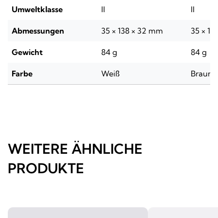
Umweltklasse
II
II
Abmessungen
35 × 138 × 32 mm
35 × 13
Gewicht
84 g
84 g
Farbe
Weiß
Braun
WEITERE ÄHNLICHE
PRODUKTE