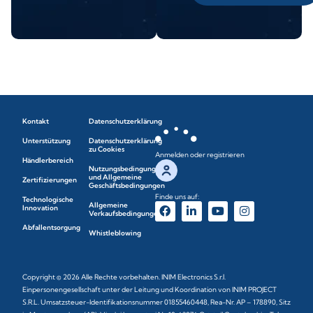
Kontakt
Datenschutzerklärung
Unterstützung
Datenschutzerklärung
zu Cookies
Anmelden oder registrieren
Händlerbereich
Nutzungsbedingungen
und Allgemeine
Zertifizierungen
Geschäftsbedingungen
Finde uns auf:
Technologische
Allgemeine
Innovation
Verkaufsbedingungen
Abfallentsorgung
Whistleblowing
Copyright © 2026 Alle Rechte vorbehalten. INIM Electronics S.r.l.
Einpersonengesellschaft unter der Leitung und Koordination von INIM PROJECT
S.R.L. Umsatzsteuer-Identifikationsnummer 01855460448, Rea-Nr. AP – 178890, Sitz