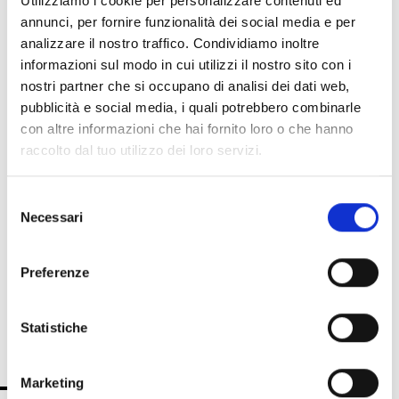
Utilizziamo i cookie per personalizzare contenuti ed
Air2-QIR200W
annunci, per fornire funzionalità dei social media e per
Funk-Passiv-Infrarotmelder für
analizzare il nostro traffico. Condividiamo inoltre
den Innenbereich
informazioni sul modo in cui utilizzi il nostro sito con i
nostri partner che si occupano di analisi dei dati web,
pubblicità e social media, i quali potrebbero combinarle
con altre informazioni che hai fornito loro o che hanno
raccolto dal tuo utilizzo dei loro servizi.
Air2-QIRP200W
Funk-Passiv-Infrarotmelder für
Selezione
den Innenbereich, Pet Immune-
Necessari
del
Version
consenso
Preferenze
Statistiche
TECHNISCHE SPEZIFIKATIONEN
DOKUMENTATION
Marketing