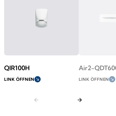
QIR100H
Air2-QDT6
LINK ÖFFNEN
south_east
LINK ÖFFNEN
south_east
arrow_back
arrow_forward