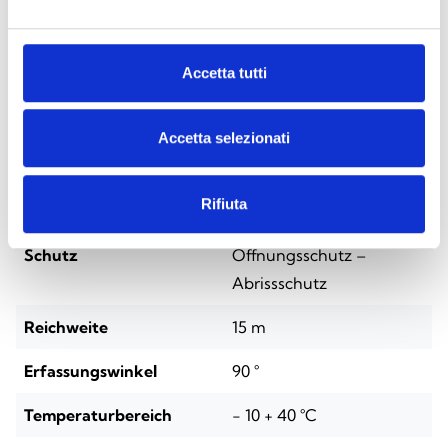
Technische Spezifikationen
Accetta tutti
Air2-QIR200W
Accetta selezionati
Stromversorgung
CR17450-Lithiumbatterie
– 3 V (geschätzte
Rifiuta
Betriebsdauer: 3 Jahre)
Schutz
Öffnungsschutz –
Abrissschutz
Reichweite
15 m
Erfassungswinkel
90 °
Temperaturbereich
- 10 + 40 °C